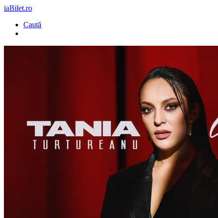
iaBilet.ro
Caută