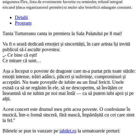
asigurarea Flex, lista de evenimente favorite cu reminder, refund integral
oricand (daca organizatorul permite) si multe alte beneficii adaugate constant.
Detalii
Program
Tania Turtureanu canta in premiera la Sala Palatului pe 8 mai!
Va fi o seară dedicată emoției și sincerității, în care artista își invită
publicul să-i asculte povestea:
„- Ce bine că ești!
Ce mirare că sunt…
Așa a început o poveste de dragoste care m-a purtat prin toate stările:
emoții intense, trăiri adânci, plăceri și suferințe, compromisuri și
acceptări. Nu toate poveștile de iubire au un final fericit. Unele
există ca să ne regăsim în ele, să ne descoperim, să învățăm ce
înseamnă să ne iubim pe noi mai întâi — ca să putem iubi apoi și pe
alții.
Acest concert este drumul meu prin acea poveste. O confesiune în
muzică, într-o formă sinceră, fără mască, împărtășită cu cei care simt
la fel."
Biletele se pun in vanzare pe
iabilet.ro
la urmatoarele preturi: