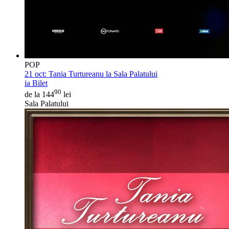
POP
21 oct:
Tania Turtureanu la Sala Palatului
ia Bilet
90
de la 144
lei
Sala Palatului