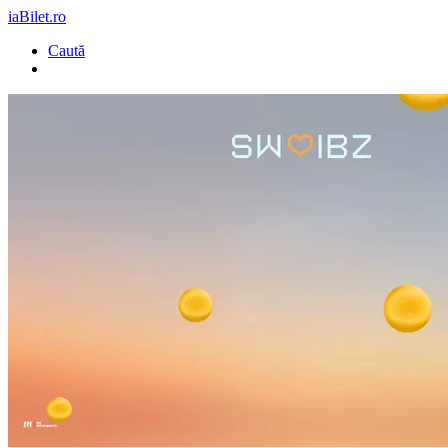
iaBilet.ro
Caută