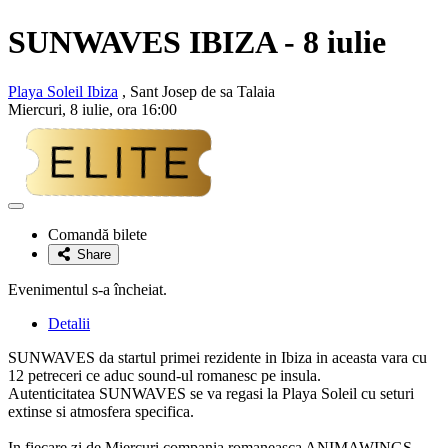
SUNWAVES IBIZA - 8 iulie
Playa Soleil Ibiza
, Sant Josep de sa Talaia
Miercuri, 8 iulie, ora 16:00
Adaugă
la
Comandă bilete
favorite
Share
Evenimentul s-a încheiat.
Detalii
SUNWAVES da startul primei rezidente in Ibiza in aceasta vara cu
12 petreceri ce aduc sound-ul romanesc pe insula.
Autenticitatea SUNWAVES se va regasi la Playa Soleil cu seturi
extinse si atmosfera specifica.
In fiecare zi de Miercuri compania romaneasca ANIMAWINGS