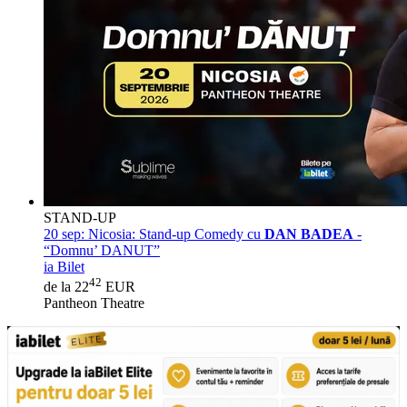
STAND-UP
20 sep:
Nicosia: Stand-up Comedy cu
DAN BADEA
-
“Domnu’ DANUT”
ia Bilet
42
de la 22
EUR
Pantheon Theatre