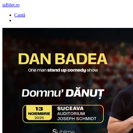
iaBilet.ro
Caută