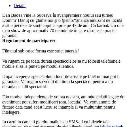
Detalii
Dan Badea vine la Suceava în avanpremiera noului său turneu
Domnu' Dănuț cu glume noi și o (psiho?)analiză amuzant de lucidă
a situației de a te simți copil la aproape 47 de ani. Ca bărbat. Un one
man show de aproximativ 70 de minute în care râsul este practic
garantat.
Regulament de participare:
Filmatul sub orice forma este strict interzis!
Va rugam ca pe toata durata spectacolelor sa nu folositi telefoanele
mobile si sa le puneti pe modul silentios.
Dupa inceperea spectacolului locurile afisate pe bilet nu mai pot fi
garantate. Va rugam sa veniti din timp la spectacol pentru a nu
deranja ceilalti spectatori.
Din motive independente de vointa noastra, anumite delatii legate de
eveniment pot suferi modificari (ora, locatia). Va vom anunta de
fiecare data cand acest lucru se intampla si va multumim pentru
intelegere.
In cazul in care ati pierdut mailul sau SMS-ul cu biletele tale
electronice, va puteți recupera de aici biletele pierdute:
iabilet.ro/apb
.