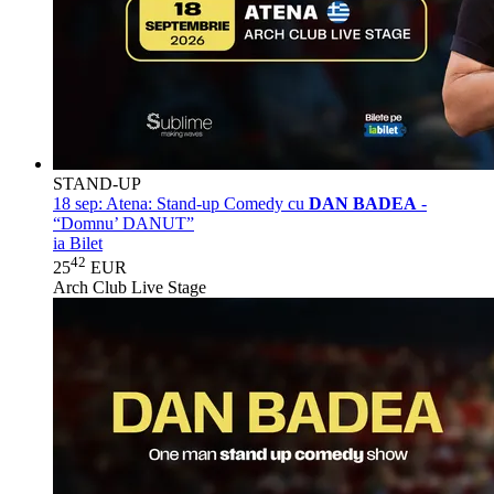
STAND-UP
18 sep:
Atena: Stand-up Comedy cu
DAN BADEA
-
“Domnu’ DANUT”
ia Bilet
42
25
EUR
Arch Club Live Stage