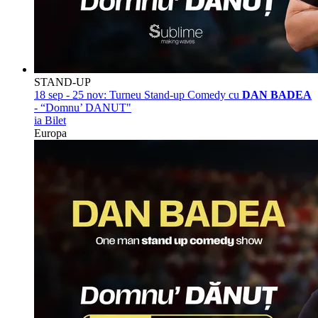
STAND-UP
18 sep - 25 nov:
Turneu Stand-up Comedy cu
DAN BADEA
- “Domnu’ DANUT"
ia Bilet
Europa