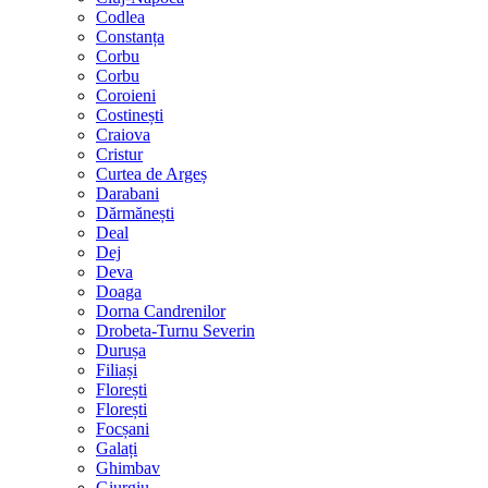
Codlea
Constanța
Corbu
Corbu
Coroieni
Costinești
Craiova
Cristur
Curtea de Argeș
Darabani
Dărmănești
Deal
Dej
Deva
Doaga
Dorna Candrenilor
Drobeta-Turnu Severin
Durușa
Filiași
Florești
Florești
Focșani
Galați
Ghimbav
Giurgiu