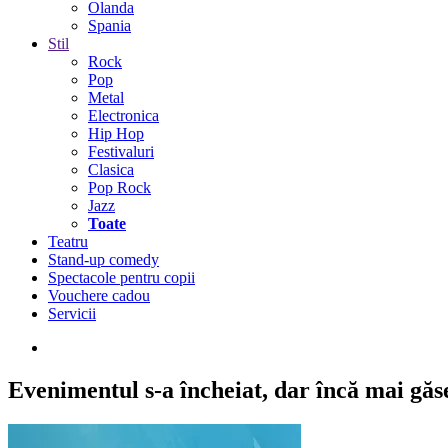
Olanda
Spania
Stil
Rock
Pop
Metal
Electronica
Hip Hop
Festivaluri
Clasica
Pop Rock
Jazz
Toate
Teatru
Stand-up comedy
Spectacole pentru copii
Vouchere cadou
Servicii
Evenimentul s-a încheiat,
dar încă mai găseș