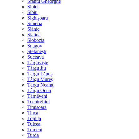
Sfântu Gheorghe
Sibiel
Sibiu
Sighișoara
Simeria
Slănic
Slatina
Slobozia
Snagov
Ștefănești
Suceava
Târgoviște
Târgu Jiu
Târgu Lăpuș
Târgu Mureș
Târgu Neamț
Târgu Ocna
Târnăveni
Techirghiol
Timișoara
Tinca
Toplița
Tulcea
Turceni
Turda