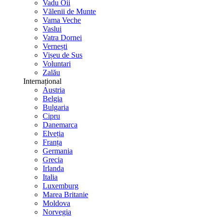
Vadu Oii
Vălenii de Munte
Vama Veche
Vaslui
Vatra Dornei
Vernești
Vișeu de Sus
Voluntari
Zalău
Internațional
Austria
Belgia
Bulgaria
Cipru
Danemarca
Elveția
Franța
Germania
Grecia
Irlanda
Italia
Luxemburg
Marea Britanie
Moldova
Norvegia