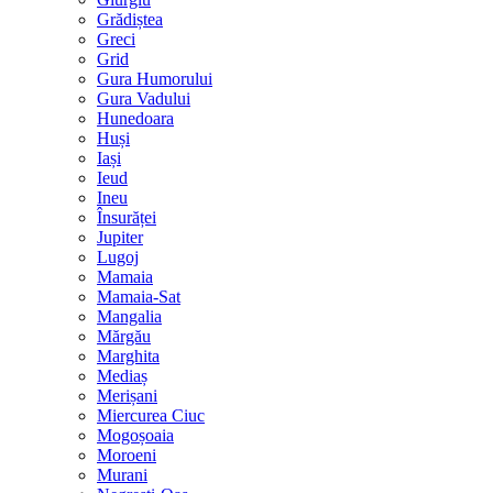
Grădiștea
Greci
Grid
Gura Humorului
Gura Vadului
Hunedoara
Huși
Iași
Ieud
Ineu
Însurăței
Jupiter
Lugoj
Mamaia
Mamaia-Sat
Mangalia
Mărgău
Marghita
Mediaș
Merișani
Miercurea Ciuc
Mogoșoaia
Moroeni
Murani