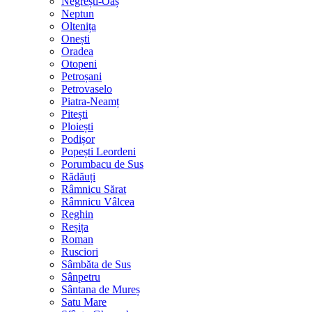
Negrești-Oaș
Neptun
Oltenița
Onești
Oradea
Otopeni
Petroșani
Petrovaselo
Piatra-Neamț
Pitești
Ploiești
Podișor
Popești Leordeni
Porumbacu de Sus
Rădăuți
Râmnicu Sărat
Râmnicu Vâlcea
Reghin
Reșița
Roman
Rusciori
Sâmbăta de Sus
Sânpetru
Sântana de Mureș
Satu Mare