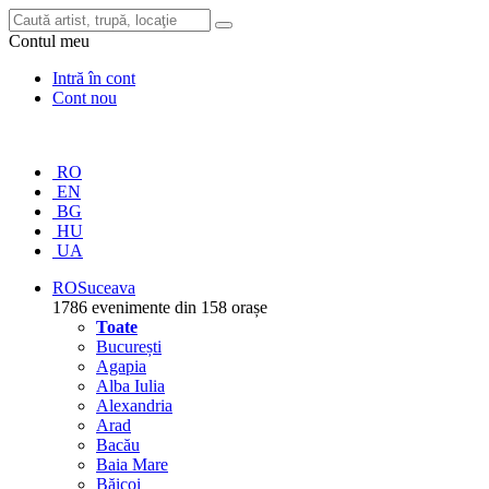
Contul meu
Intră în cont
Cont nou
RO
EN
BG
HU
UA
RO
Suceava
1786 evenimente din 158 orașe
Toate
București
Agapia
Alba Iulia
Alexandria
Arad
Bacău
Baia Mare
Băicoi