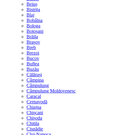
Beiuș
Bistrița
Blaj
Bobâlna
Bologa
Botoșani
Brăila
Brașov
Breb
Brezoi
Bucov
Buftea
Buzău
Călărași
Câmpina
Câmpulung
Câmpulung Moldovenesc
Caracal
Cernavodă
Chiajna
Chișcani
Chișoda
Chitila
Cisnădie
Cluj-Napoca