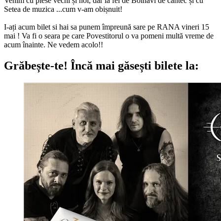
Venim cu piese vechi și noi, dar la fel de Bolnavi de cântec și cu
Setea de muzica ...cum v-am obișnuit!
I-ați acum bilet si hai sa punem împreună sare pe RANA vineri 15
mai ! Va fi o seara pe care Povestitorul o va pomeni multă vreme de
acum înainte. Ne vedem acolo!!
Grăbește-te!
Încă mai găsești bilete la: