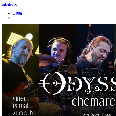
iaBilet.ro
Caută