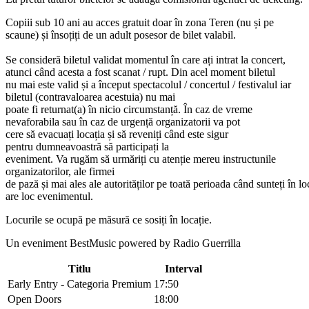
Copiii sub 10 ani au acces gratuit doar
în
zona
Teren (nu
și
pe
scaune)
și
însoțiți
de un adult posesor de bilet valabil.
Se
consideră
biletul validat momentul
în
care
ați
intrat
la
concert,
atunci
când
acesta
a fost scanat / rupt.
Din
acel moment biletul
nu
mai
este valid
și
a
început
spectacolul / concertul / festivalul iar
biletul (contravaloarea acestuia) nu mai
poate
fi
returnat(a)
în
nicio
circumstanță
.
În
caz de vreme
nevaforabila
sau
în
caz de
urgență
organizatorii
va
pot
cere
să
evacuați
locația
și
să
reveniți
când
este sigur
pentru
dumneavoastră
să
participați
la
eveniment.
Va
rugăm
să
urmăriți
cu
atenție
mereu instructunile
organizatorilor, ale firmei
de
pază
și
mai
ales
ale
autorităților
pe
toată
perioada
când
sunteți
în
lo
are loc evenimentul.
Locurile
se
ocupă
pe
măsură
ce
sosiți
în
locație
.
Un eveniment BestMusic powered by Radio Guerrilla
Titlu
Interval
Early Entry - Categoria Premium
17:50
Open Doors
18:00