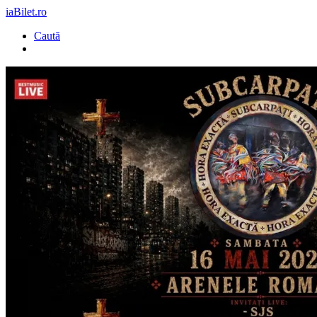
iaBilet.ro
Caută