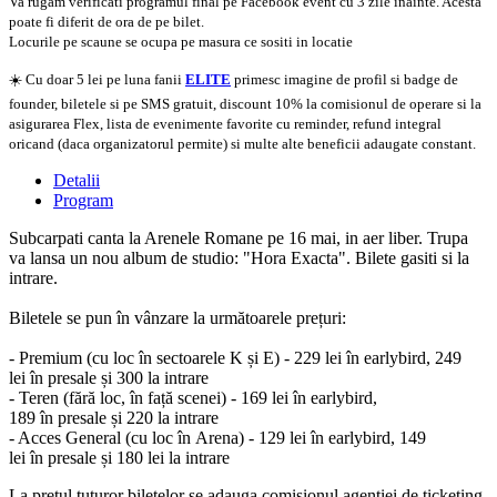
Va rugam verificati programul final pe Facebook event cu 3 zile inainte. Acesta
poate fi diferit de ora de pe bilet.
Locurile pe scaune se ocupa pe masura ce sositi in locatie
☀️ Cu doar 5 lei pe luna fanii
ELITE
primesc imagine de profil si badge de
founder, biletele si pe SMS gratuit, discount 10% la comisionul de operare si la
asigurarea Flex, lista de evenimente favorite cu reminder, refund integral
oricand (daca organizatorul permite) si multe alte beneficii adaugate constant.
Detalii
Program
Subcarpati canta la Arenele Romane pe 16 mai, in aer liber. Trupa
va lansa un nou album de studio: "Hora Exacta". Bilete gasiti si la
intrare.
Biletele
se
pun
în
vânzare
la
următoarele
prețuri
:
- Premium (cu loc
în
sectoarele K
și
E) - 229 lei
în
earlybird, 249
lei
în
presale
și
300
la
intrare
- Teren (
fără
loc,
în
față
scenei) - 169 lei
în
earlybird,
189
în
presale
și
220
la
intrare
- Acces General (cu loc
în
Arena
) - 129 lei
în
earlybird, 149
lei
în
presale
și
180 lei
la
intrare
La pretul tuturor biletelor se adauga comisionul agentiei de ticketing.