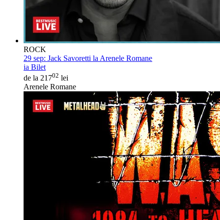
ROCK
29 sep:
Jack Savoretti la Arenele Romane
ia Bilet
02
de la 217
lei
Arenele Romane