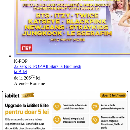
K-POP
22 sep:
K-POP All Stars la Bucuresti
ia Bilet
72
de la 206
lei
Arenele Romane