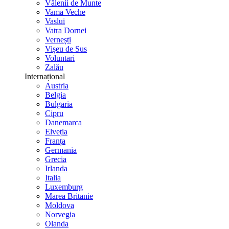
Vălenii de Munte
Vama Veche
Vaslui
Vatra Dornei
Vernești
Vișeu de Sus
Voluntari
Zalău
Internațional
Austria
Belgia
Bulgaria
Cipru
Danemarca
Elveția
Franța
Germania
Grecia
Irlanda
Italia
Luxemburg
Marea Britanie
Moldova
Norvegia
Olanda