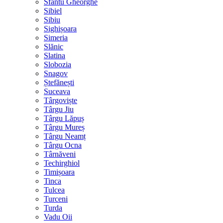
Sfântu Gheorghe
Sibiel
Sibiu
Sighișoara
Simeria
Slănic
Slatina
Slobozia
Snagov
Ștefănești
Suceava
Târgoviște
Târgu Jiu
Târgu Lăpuș
Târgu Mureș
Târgu Neamț
Târgu Ocna
Târnăveni
Techirghiol
Timișoara
Tinca
Tulcea
Turceni
Turda
Vadu Oii