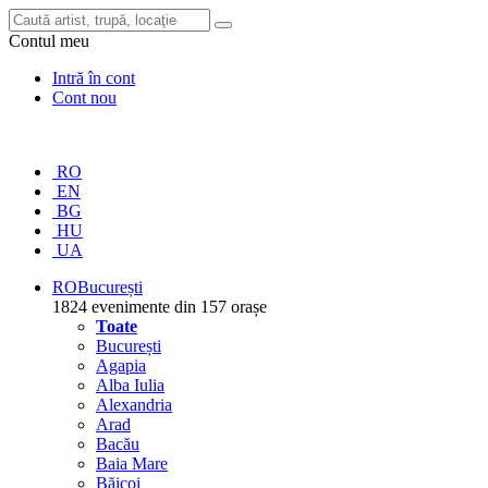
Contul meu
Intră în cont
Cont nou
RO
EN
BG
HU
UA
RO
București
1824 evenimente din 157 orașe
Toate
București
Agapia
Alba Iulia
Alexandria
Arad
Bacău
Baia Mare
Băicoi