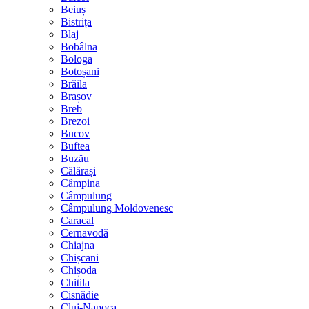
Beiuș
Bistrița
Blaj
Bobâlna
Bologa
Botoșani
Brăila
Brașov
Breb
Brezoi
Bucov
Buftea
Buzău
Călărași
Câmpina
Câmpulung
Câmpulung Moldovenesc
Caracal
Cernavodă
Chiajna
Chișcani
Chișoda
Chitila
Cisnădie
Cluj-Napoca