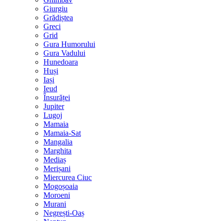
Giurgiu
Grădiștea
Greci
Grid
Gura Humorului
Gura Vadului
Hunedoara
Huși
Iași
Ieud
Însurăței
Jupiter
Lugoj
Mamaia
Mamaia-Sat
Mangalia
Marghita
Mediaș
Merișani
Miercurea Ciuc
Mogoșoaia
Moroeni
Murani
Negrești-Oaș