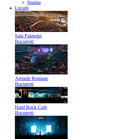
Spania
Locații
Sala Palatului
București
Arenele Romane
București
Hard Rock Cafe
București