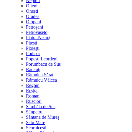
Neptun
Oltenița
Onești
Oradea
Otopeni
Petroșani
Petrovaselo
Piatra-Neamț
Pitești
Ploiești
Podișor
Popești Leordeni
Porumbacu de Sus
Rădăuți
Râmnicu Sărat
Râmnicu Vâlcea
Reghin
Reșița
Roman
Rusciori
Sâmbăta de Sus
Sânpetru
Sântana de Mureș
Satu Mare
Scornicești