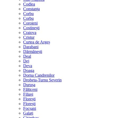
Codlea
Constanța
Corbu
Corbu
Coroieni
Costinești
Craiova
Cristur
Curtea de Argeș
Darabani
Dărmănești
Deal
Dej
Deva
Doaga
Dorna Candrenilor
Drobeta-Turnu Severin
Durușa
Fălticeni
Filiași
Florești
Florești
Focșani
Galați
Ghimbav