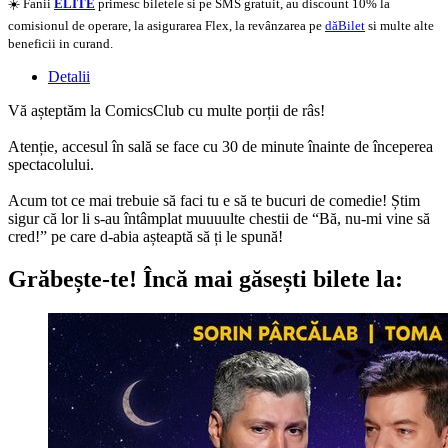
☀️ Fanii
ELITE
primesc biletele si pe SMS gratuit, au discount 10% la
comisionul de operare, la asigurarea Flex, la revânzarea pe
dăBilet
si multe alte
beneficii in curand.
Detalii
Vă așteptăm la ComicsClub cu multe porții de râs!
Atenție, accesul în sală se face cu 30 de minute înainte de începerea
spectacolului.
Acum tot ce mai trebuie să faci tu e să te bucuri de comedie! Știm
sigur că lor li s-au întâmplat muuuulte chestii de “Bă, nu-mi vine să
cred!” pe care d-abia așteaptă să ți le spună!
Grăbește-te!
Încă mai găsești bilete la: