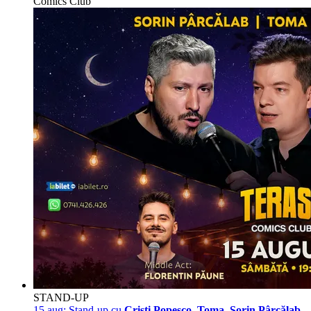
Comics Club
STAND-UP
15 aug:
Stand-up cu
Cristi Popesco, Toma, Sorin Pârcălab