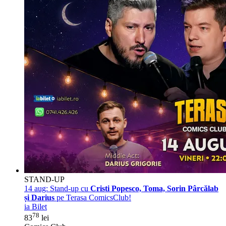
STAND-UP
14 aug:
Stand-up cu
Cristi Popesco, Toma, Sorin Pârcălab
și Darius
pe Terasa ComicsClub!
ia Bilet
78
83
lei