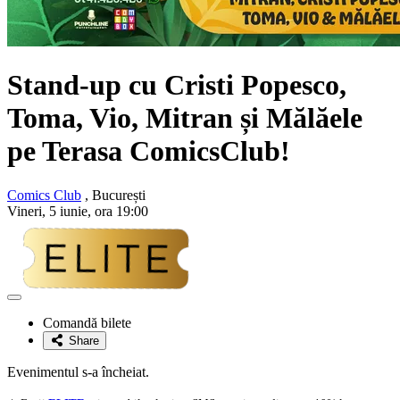
Stand-up cu
Cristi Popesco,
Toma, Vio, Mitran și Mălăele
pe Terasa ComicsClub!
Comics Club
, București
Vineri, 5 iunie, ora 19:00
Adaugă
la
Comandă bilete
favorite
Share
Evenimentul s-a încheiat.