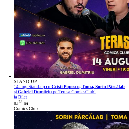
STAND-UP
14 aug:
Stand-up cu
Cristi Popesco, Toma, Sorin Pârcălab
și Gabriel Dumitriu
pe Terasa ComicsClub!
ia Bilet
78
83
lei
Comics Club