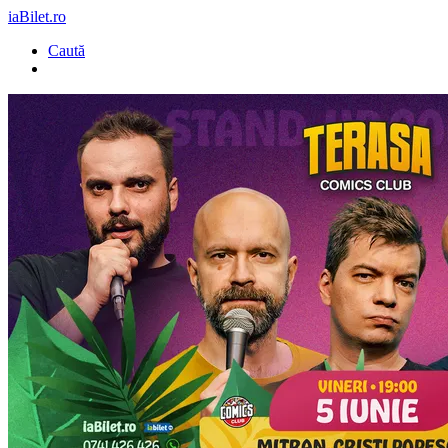
iaBilet.ro
Caută