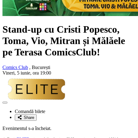
Stand-up cu
Cristi Popesco,
Toma, Vio, Mitran și Mălăele
pe Terasa ComicsClub!
Comics Club
, București
Vineri, 5 iunie, ora 19:00
Adaugă
la
Comandă bilete
favorite
Share
Evenimentul s-a încheiat.