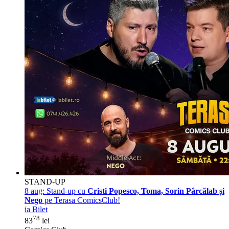
STAND-UP
8 aug:
Stand-up cu
Cristi Popesco, Toma, Sorin Pârcălab și
Nego
pe Terasa ComicsClub!
ia Bilet
78
83
lei