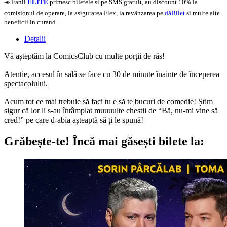
☀️ Fanii
ELITE
primesc biletele si pe SMS gratuit, au discount 10% la
comisionul de operare, la asigurarea Flex, la revânzarea pe
dăBilet
si multe alte
beneficii in curand.
Detalii
Vă așteptăm la ComicsClub cu multe porții de râs!
Atenție, accesul în sală se face cu 30 de minute înainte de începerea
spectacolului.
Acum tot ce mai trebuie să faci tu e să te bucuri de comedie! Știm
sigur că lor li s-au întâmplat muuuulte chestii de “Bă, nu-mi vine să
cred!” pe care d-abia așteaptă să ți le spună!
Grăbește-te!
Încă mai găsești bilete la: