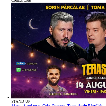
Comics Club
STAND-UP
14 aug:
Stand-up cu
Cristi Popesco, Toma, Sorin Pârcălab