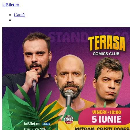
iaBilet.ro
Caută