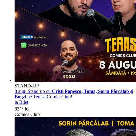
STAND-UP
8 aug:
Stand-up cu
Cristi Popesco, Toma, Sorin Pârcălab și
Bogzi
pe Terasa ComicsClub!
ia Bilet
78
83
lei
Comics Club