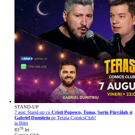
STAND-UP
7 aug:
Stand-up cu
Cristi Popesco, Toma, Sorin Pârcălab și
Gabriel Dumitriu
pe Terasa ComicsClub!
ia Bilet
78
83
lei