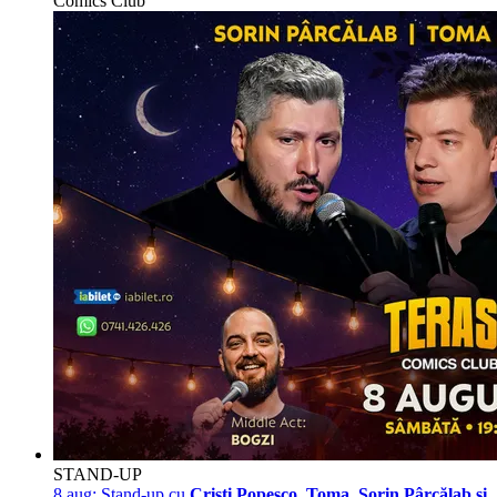
Comics Club
STAND-UP
8 aug:
Stand-up cu
Cristi Popesco, Toma, Sorin Pârcălab și