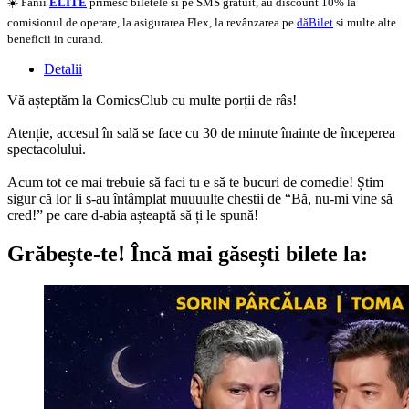
☀️ Fanii
ELITE
primesc biletele si pe SMS gratuit, au discount 10% la
comisionul de operare, la asigurarea Flex, la revânzarea pe
dăBilet
si multe alte
beneficii in curand.
Detalii
Vă așteptăm la ComicsClub cu multe porții de râs!
Atenție, accesul în sală se face cu 30 de minute înainte de începerea
spectacolului.
Acum tot ce mai trebuie să faci tu e să te bucuri de comedie! Știm
sigur că lor li s-au întâmplat muuuulte chestii de “Bă, nu-mi vine să
cred!” pe care d-abia așteaptă să ți le spună!
Grăbește-te!
Încă mai găsești bilete la: