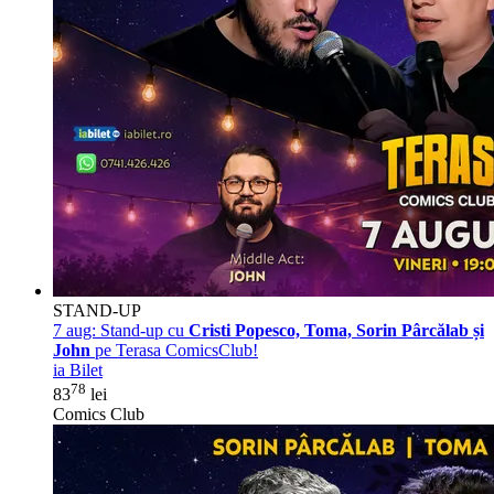
STAND-UP
7 aug:
Stand-up cu
Cristi Popesco, Toma, Sorin Pârcălab și
John
pe Terasa ComicsClub!
ia Bilet
78
83
lei
Comics Club