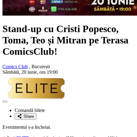
Stand-up cu
Cristi Popesco,
Toma, Teo și Mitran
pe Terasa
ComicsClub!
Comics Club
, București
Sâmbătă, 20 iunie, ora 19:00
Adaugă
la
Comandă bilete
favorite
Share
Evenimentul s-a încheiat.