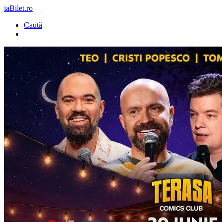
iaBilet.ro
Caută