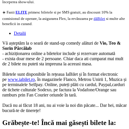
începerea show-ului.
☀️ Fanii
ELITE
primesc biletele si pe SMS gratuit, au discount 10% la
comisionul de operare, la asigurarea Flex, la revânzarea pe
dăBilet
si multe alte
beneficii in curand.
Detalii
Vă așteptăm la o seară de stand-up comedy alături de
Vio, Teo &
Sorin Pârcălab
- achiziționarea online a biletelor include și rezervare automată
- exista doar mese de 2 persoane. Chiar daca ati cumparat mai mult
de 2 bilete nu puteti sta impreuna la aceeasi masa.
Biletele sunt disponibile în rețeaua IaBilet și în format electronic
pe
www.iabilet.ro
, în magazinele Flanco, Metrou Unirii 1, Muzica și
pe terminalele Selfpay. Online, puteți plăti cu cardul, Paypal,carduri
de tichete culturale Sodexo, pe factura la Vodafone/Orange sau
ramburs prin Fan Courier oriunde în tară.
Dacă nu ai făcut 18 ani, nu ai voie la noi din păcate... Dar hei, măcar
bucură-te de tinerețe!
Grăbește-te!
Încă mai găsești bilete la: