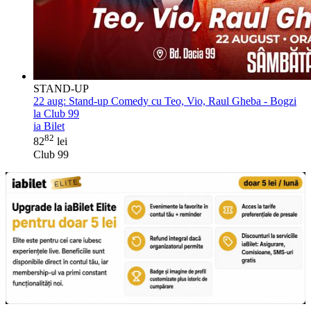
STAND-UP
22 aug:
Stand-up Comedy cu Teo, Vio, Raul Gheba - Bogzi
la Club 99
ia Bilet
82
82
lei
Club 99