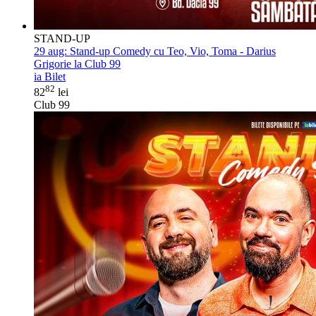
STAND-UP
29 aug:
Stand-up Comedy cu Teo, Vio, Toma - Darius
Grigorie la Club 99
ia Bilet
82
82
lei
Club 99