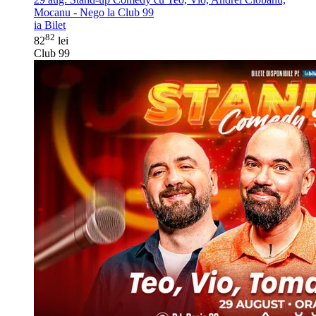
Mocanu - Nego la Club 99
ia Bilet
82
82
lei
Club 99