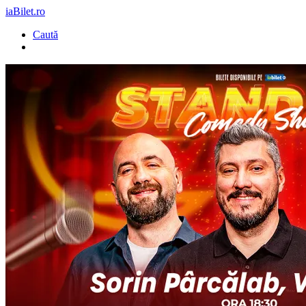
iaBilet.ro
Caută