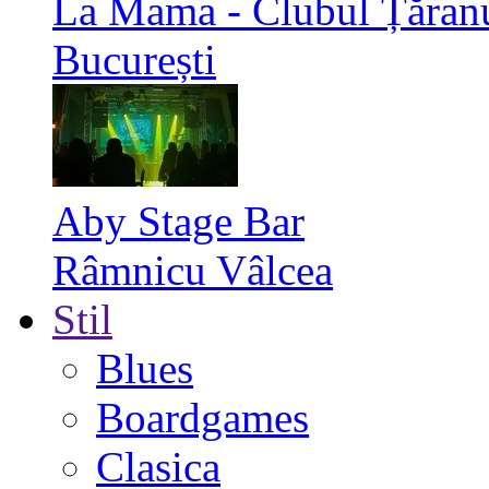
La Mama - Clubul Țăran
București
Aby Stage Bar
Râmnicu Vâlcea
Stil
Blues
Boardgames
Clasica