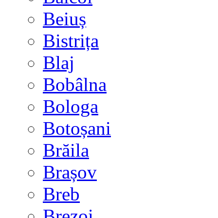
Beiuș
Bistrița
Blaj
Bobâlna
Bologa
Botoșani
Brăila
Brașov
Breb
Brezoi