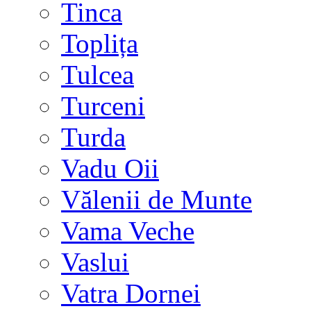
Tinca
Toplița
Tulcea
Turceni
Turda
Vadu Oii
Vălenii de Munte
Vama Veche
Vaslui
Vatra Dornei