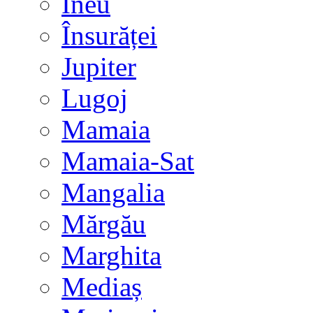
Ineu
Însurăței
Jupiter
Lugoj
Mamaia
Mamaia-Sat
Mangalia
Mărgău
Marghita
Mediaș