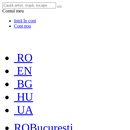
Contul meu
Intră în cont
Cont nou
RO
EN
BG
HU
UA
RO
București