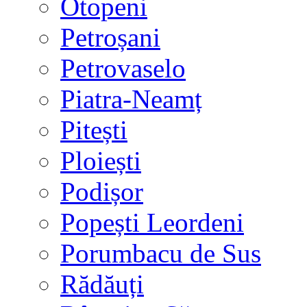
Otopeni
Petroșani
Petrovaselo
Piatra-Neamț
Pitești
Ploiești
Podișor
Popești Leordeni
Porumbacu de Sus
Rădăuți