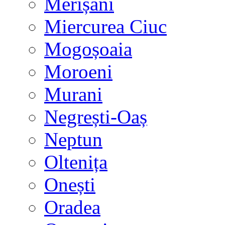
Merișani
Miercurea Ciuc
Mogoșoaia
Moroeni
Murani
Negrești-Oaș
Neptun
Oltenița
Onești
Oradea