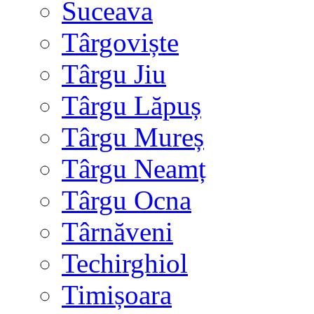
Suceava
Târgoviște
Târgu Jiu
Târgu Lăpuș
Târgu Mureș
Târgu Neamț
Târgu Ocna
Târnăveni
Techirghiol
Timișoara