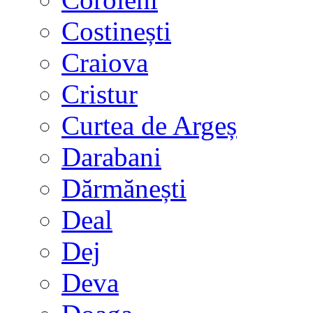
Costinești
Craiova
Cristur
Curtea de Argeș
Darabani
Dărmănești
Deal
Dej
Deva