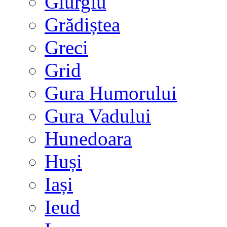
Giurgiu
Grădiștea
Greci
Grid
Gura Humorului
Gura Vadului
Hunedoara
Huși
Iași
Ieud