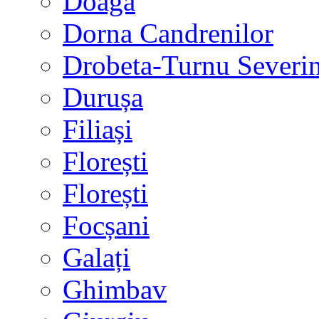
Doaga
Dorna Candrenilor
Drobeta-Turnu Severi
Durușa
Filiași
Florești
Florești
Focșani
Galați
Ghimbav