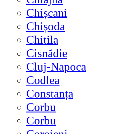
Chișcani
Chișoda
Chitila
Cisnădie
Cluj-Napoca
Codlea
Constanța
Corbu
Corbu
Coroieni