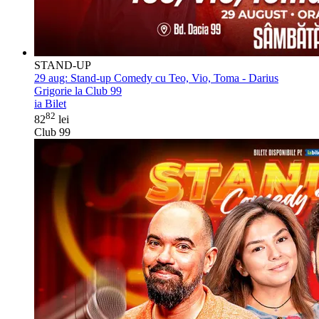
STAND-UP
29 aug:
Stand-up Comedy cu Teo, Vio, Toma - Darius
Grigorie la Club 99
ia Bilet
82
82
lei
Club 99