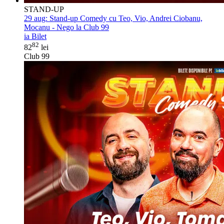
STAND-UP
29 aug:
Stand-up Comedy cu Teo, Vio, Andrei Ciobanu,
Mocanu - Nego la Club 99
ia Bilet
82
82
lei
Club 99