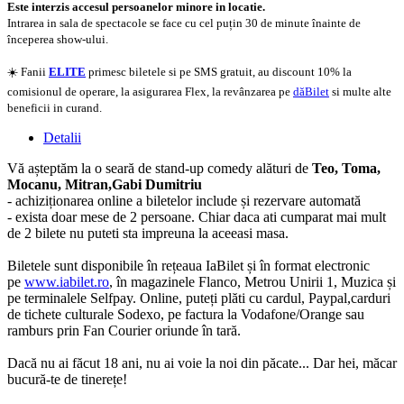
Este interzis accesul persoanelor minore in locatie.
Intrarea in sala de spectacole se face cu cel puțin 30 de minute înainte de
începerea show-ului.
☀️ Fanii
ELITE
primesc biletele si pe SMS gratuit, au discount 10% la
comisionul de operare, la asigurarea Flex, la revânzarea pe
dăBilet
si multe alte
beneficii in curand.
Detalii
Vă așteptăm la o seară de stand-up comedy alături de
Teo, Toma,
Mocanu, Mitran,Gabi Dumitriu
- achiziționarea online a biletelor include și rezervare automată
- exista doar mese de 2 persoane. Chiar daca ati cumparat mai mult
de 2 bilete nu puteti sta impreuna la aceeasi masa.
Biletele sunt disponibile în rețeaua IaBilet și în format electronic
pe
www.iabilet.ro
, în magazinele Flanco, Metrou Unirii 1, Muzica și
pe terminalele Selfpay. Online, puteți plăti cu cardul, Paypal,carduri
de tichete culturale Sodexo, pe factura la Vodafone/Orange sau
ramburs prin Fan Courier oriunde în tară.
Dacă nu ai făcut 18 ani, nu ai voie la noi din păcate... Dar hei, măcar
bucură-te de tinerețe!