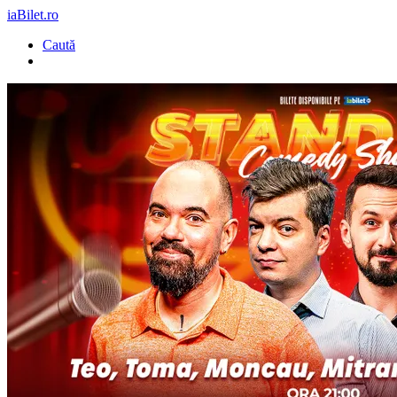
iaBilet.ro
Caută