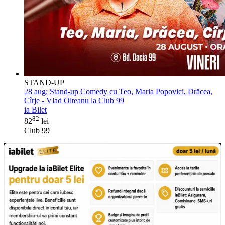
STAND-UP
28 aug:
Stand-up Comedy cu Teo, Maria Popovici, Drăcea,
Cîrje - Vlad Olteanu la Club 99
ia Bilet
82
82
lei
Club 99