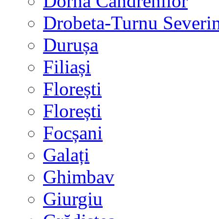
Dorna Candrenilor
Drobeta-Turnu Severi
Durușa
Filiași
Florești
Florești
Focșani
Galați
Ghimbav
Giurgiu