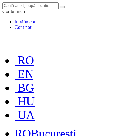
Contul meu
Intră în cont
Cont nou
RO
EN
BG
HU
UA
RO
București