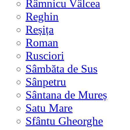
Râmnicu Vâlcea
Reghin
Reșița
Roman
Rusciori
Sâmbăta de Sus
Sânpetru
Sântana de Mureș
Satu Mare
Sfântu Gheorghe