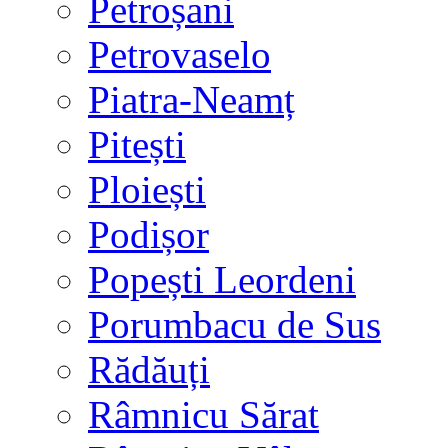
Petroșani
Petrovaselo
Piatra-Neamț
Pitești
Ploiești
Podișor
Popești Leordeni
Porumbacu de Sus
Rădăuți
Râmnicu Sărat