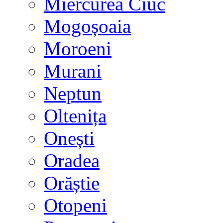
Miercurea Ciuc
Mogoșoaia
Moroeni
Murani
Neptun
Oltenița
Onești
Oradea
Orăștie
Otopeni