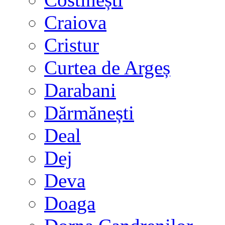
Craiova
Cristur
Curtea de Argeș
Darabani
Dărmănești
Deal
Dej
Deva
Doaga