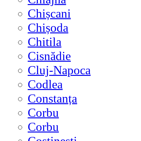
Chișcani
Chișoda
Chitila
Cisnădie
Cluj-Napoca
Codlea
Constanța
Corbu
Corbu
Costinești