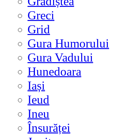
Grădiștea
Greci
Grid
Gura Humorului
Gura Vadului
Hunedoara
Iași
Ieud
Ineu
Însurăței