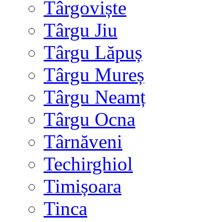
Târgoviște
Târgu Jiu
Târgu Lăpuș
Târgu Mureș
Târgu Neamț
Târgu Ocna
Târnăveni
Techirghiol
Timișoara
Tinca