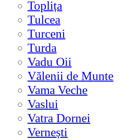
Toplița
Tulcea
Turceni
Turda
Vadu Oii
Vălenii de Munte
Vama Veche
Vaslui
Vatra Dornei
Vernești