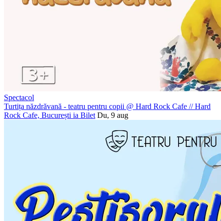
Spectacol
Turtița năzdrăvană - teatru pentru copii @ Hard Rock Cafe
//
Hard
Rock Cafe, București
ia Bilet
Du, 9 aug