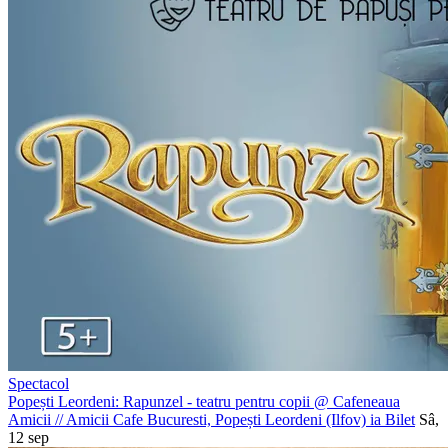
Spectacol
Popești Leordeni: Rapunzel - teatru pentru copii @ Cafeneaua
Amicii
//
Amicii Cafe Bucuresti, Popești Leordeni (Ilfov)
ia Bilet
Sâ,
12 sep