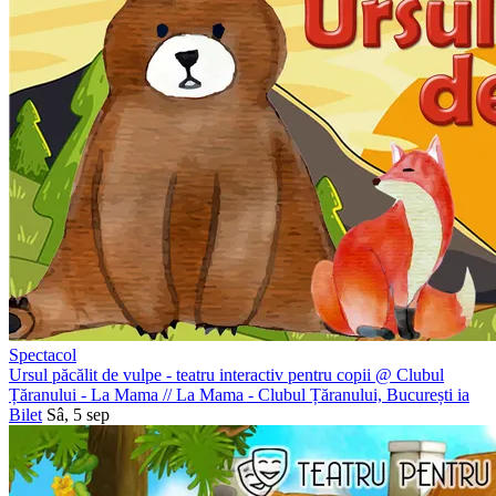
Spectacol
Ursul păcălit de vulpe - teatru interactiv pentru copii @ Clubul
Țăranului - La Mama
//
La Mama - Clubul Țăranului, București
ia
Bilet
Sâ, 5 sep