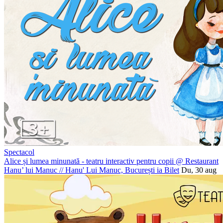
Spectacol
Alice și lumea minunată - teatru interactiv pentru copii @ Restaurant
Hanu’ lui Manuc
//
Hanu' Lui Manuc, București
ia Bilet
Du, 30 aug