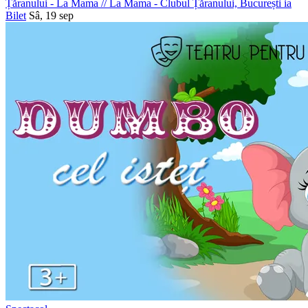
Țăranului - La Mama
//
La Mama - Clubul Țăranului, București
ia
Bilet
Sâ, 19 sep