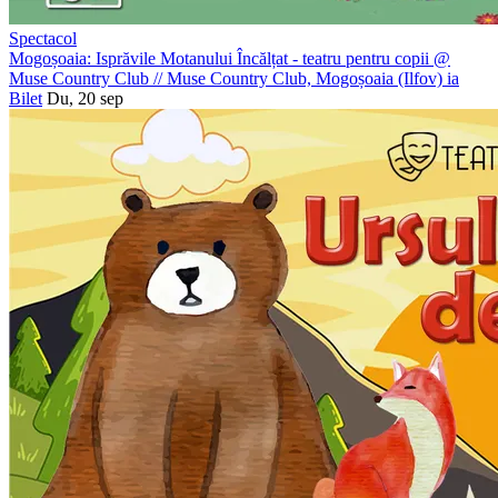
Spectacol
Mogoșoaia: Isprăvile Motanului Încălțat - teatru pentru copii @
Muse Country Club
//
Muse Country Club, Mogoșoaia (Ilfov)
ia
Bilet
Du, 20 sep