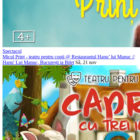
Spectacol
Micul Prinț - teatru pentru copii @ Restaurantul Hanu’ lui Manuc
//
Hanu' Lui Manuc, București
ia Bilet
Sâ, 21 nov