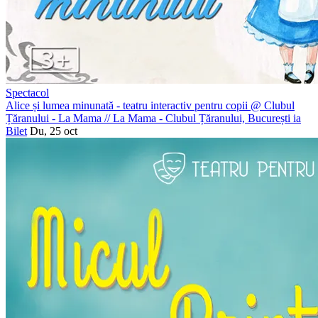
Spectacol
Alice și lumea minunată - teatru interactiv pentru copii @ Clubul
Țăranului - La Mama
//
La Mama - Clubul Țăranului, București
ia
Bilet
Du, 25 oct