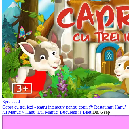
Spectacol
Capra cu trei iezi - teatru interactiv pentru copii @ Restaurant Hanu’
lui Manuc
//
Hanu' Lui Manuc, București
ia Bilet
Du, 6 sep