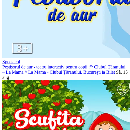
Spectacol
Peștișorul de aur - teatru interactiv pentru copii @ Clubul Țăranului
– La Mama
//
La Mama - Clubul Țăranului, București
ia Bilet
Sâ, 15
aug