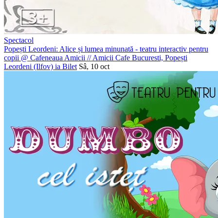
Spectacol
Popești Leordeni: Alice și lumea minunată - teatru interactiv pentru
copii @ Cafeneaua Amicii
//
Amicii Cafe Bucuresti, Popești
Leordeni (Ilfov)
ia Bilet
Sâ, 10 oct