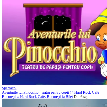
Spectacol
Aventurile lui Pinocchio - teatru pentru copii @ Hard Rock Cafe
Bucureşti
//
Hard Rock Cafe, București
ia Bilet
Du, 6 sep