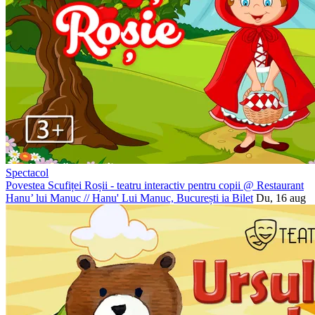
Spectacol
Povestea Scufiței Roșii - teatru interactiv pentru copii @ Restaurant
Hanu’ lui Manuc
//
Hanu' Lui Manuc, București
ia Bilet
Du, 16 aug