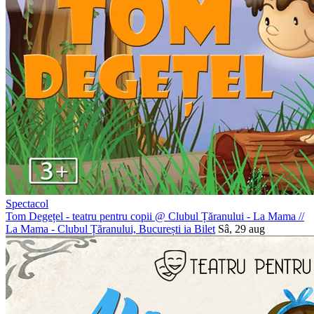
Spectacol
Tom Degețel - teatru pentru copii @ Clubul Țăranului - La Mama
//
La Mama - Clubul Țăranului, București
ia Bilet
Sâ, 29 aug