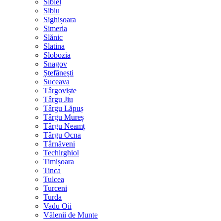
Sibiel
Sibiu
Sighișoara
Simeria
Slănic
Slatina
Slobozia
Snagov
Ștefănești
Suceava
Târgoviște
Târgu Jiu
Târgu Lăpuș
Târgu Mureș
Târgu Neamț
Târgu Ocna
Târnăveni
Techirghiol
Timișoara
Tinca
Tulcea
Turceni
Turda
Vadu Oii
Vălenii de Munte