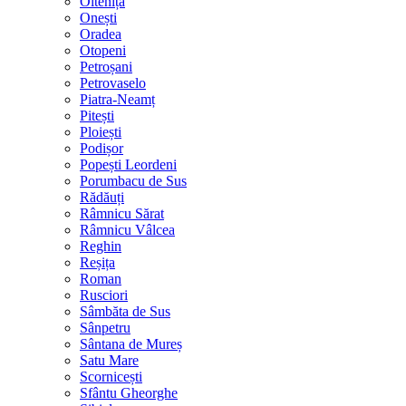
Oltenița
Onești
Oradea
Otopeni
Petroșani
Petrovaselo
Piatra-Neamț
Pitești
Ploiești
Podișor
Popești Leordeni
Porumbacu de Sus
Rădăuți
Râmnicu Sărat
Râmnicu Vâlcea
Reghin
Reșița
Roman
Rusciori
Sâmbăta de Sus
Sânpetru
Sântana de Mureș
Satu Mare
Scornicești
Sfântu Gheorghe