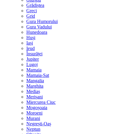
Grădiștea
Greci
Grid
Gura Humorului
Gura Vadului
Hunedoara
Huși
Iași
Ieud
Însurăței
Jupiter
Lugoj
Mamaia
Mamaia-Sat
Mangalia
Marghita
Mediaș
Merișani
Miercurea Ciuc
Mogoșoaia
Moroeni
Murani
Negrești-Oaș
Neptun