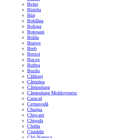
Beiuș
Bistrița
Blaj
Bobâlna
Bologa
Botoșani
Brăila
Brașov
Breb
Brezoi
Bucov
Buftea
Buzău
Călărași
Câmpina
Câmpulung
Câmpulung Moldovenesc
Caracal
Cernavodă
Chiajna
Chișcani
Chișoda
Chitila
Cisnădie
Cluj-Napoca