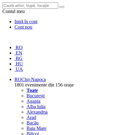
Contul meu
Intră în cont
Cont nou
RO
EN
BG
HU
UA
RO
Cluj-Napoca
1801 evenimente din 156 orașe
Toate
București
Agapia
Alba Iulia
Alexandria
Arad
Bacău
Baia Mare
Băicoi