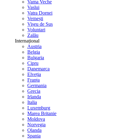
Vama Veche
Vaslui
Vatra Dornei
Vernești
Vișeu de Sus
Voluntari
Zalău
Internațional
Austria
Belgia
Bulgaria
Cipru
Danemarca
Elveția
Franța
Germania
Grecia
Irlanda
Italia
Luxemburg
Marea Britanie
Moldova
Norvegia
Olanda
Spania