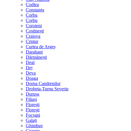
Codlea
Constanța
Corbu
Corbu
Coroieni
Costinești
Craiova
Cristur
Curtea de Argeș
Darabani
Dărmănești
Deal
Dej
Deva
Doaga
Dorna Candrenilor
Drobeta-Turnu Severin
Durușa
Filiași
Florești
Florești
Focșani
Galați
Ghimbav
Giurgiu