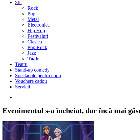
Stil
Rock
Pop
Metal
Electronica
Hip Hop
Festivaluri
Clasica
Pop Rock
Jazz
Toate
Teatru
Stand-up comedy
Spectacole pentru copii
Vouchere cadou
Servicii
Evenimentul s-a încheiat,
dar încă mai găseș