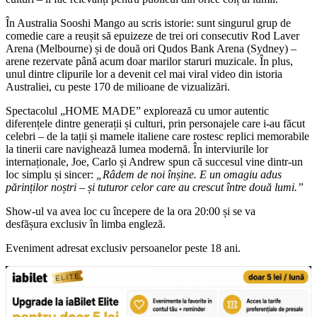
În Australia Sooshi Mango au scris istorie: sunt singurul grup de
comedie care a reușit să epuizeze de trei ori consecutiv Rod Laver
Arena (Melbourne) și de două ori Qudos Bank Arena (Sydney) –
arene rezervate până acum doar marilor staruri muzicale. În plus,
unul dintre clipurile lor a devenit cel mai viral video din istoria
Australiei, cu peste 170 de milioane de vizualizări.
Spectacolul „HOME MADE” explorează cu umor autentic
diferențele dintre generații și culturi, prin personajele care i-au făcut
celebri – de la tații și mamele italiene care rostesc replici memorabile
la tinerii care navighează lumea modernă. În interviurile lor
internaționale, Joe, Carlo și Andrew spun că succesul vine dintr-un
loc simplu și sincer:
„Râdem de noi înșine. E un omagiu adus
părinților noștri – și tuturor celor care au crescut între două lumi.”
Show-ul
va avea loc cu începere de la ora 20:00 și se va
desfășura
exclusiv în limba engleză.
Eveniment adresat exclusiv persoanelor peste 18 ani.