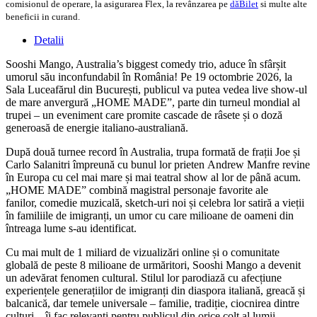
comisionul de operare, la asigurarea Flex, la revânzarea pe
dăBilet
si multe alte
beneficii in curand.
Detalii
Sooshi Mango, Australia’s biggest comedy trio, aduce în sfârșit
umorul său inconfundabil în România! Pe 19 octombrie 2026, la
Sala Luceafărul din București, publicul va putea vedea live show-ul
de mare anvergură „HOME MADE”, parte din turneul mondial al
trupei – un eveniment care promite cascade de râsete și o doză
generoasă de energie italiano-australiană.
După două turnee record în Australia, trupa formată de frații
Joe și
Carlo Salanitri
împreună cu bunul lor prieten
Andrew Manfre
revine
în Europa cu cel mai mare și mai teatral show al lor de până acum.
„HOME MADE” combină magistral personaje favorite ale
fanilor, comedie muzicală, sketch-uri noi și celebra lor satiră a vieții
în familiile de imigranți, un umor cu care milioane de oameni din
întreaga lume s-au identificat.
Cu mai mult de 1 miliard de vizualizări online și o comunitate
globală de peste 8 milioane de urmăritori, Sooshi Mango a devenit
un adevărat fenomen cultural. Stilul lor parodiază cu afecțiune
experiențele generațiilor de imigranți din diaspora italiană, greacă și
balcanică, dar temele universale – familie, tradiție, ciocnirea dintre
culturi – îi fac relevanți pentru publicul din orice colț al lumii.