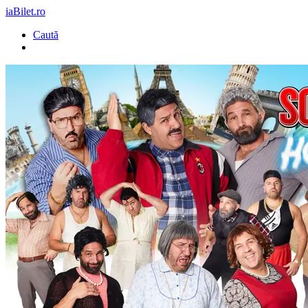
iaBilet.ro
Caută