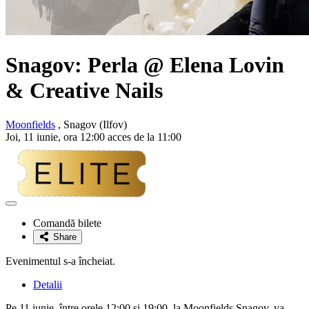
Snagov: Perla @ Elena Lovin
& Creative Nails
Moonfields
, Snagov (Ilfov)
Joi, 11 iunie, ora 12:00 acces de la 11:00
Adaugă
la
Comandă bilete
favorite
Share
Evenimentul s-a încheiat.
Detalii
Pe 11 iunie, între orele 12:00 și 19:00, la Moonfields Snagov, va