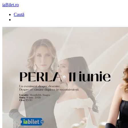
iaBilet.ro
Caută