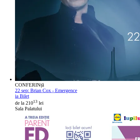
CONFERINță
22 sep:
Brian Cox - Emergence
ia Bilet
13
de la 210
lei
Sala Palatului