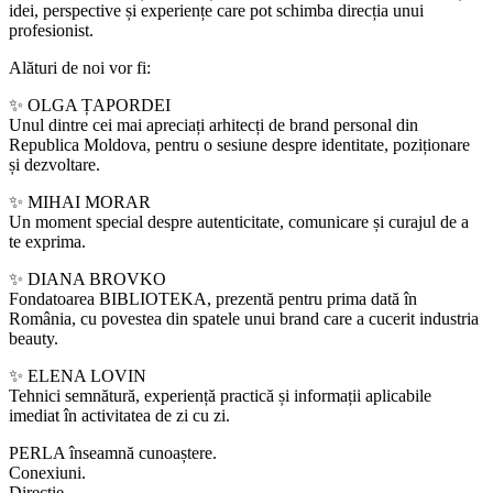
idei, perspective și experiențe care pot schimba direcția unui
profesionist.
Alături de noi vor fi:
✨ OLGA ȚAPORDEI
Unul dintre cei mai apreciați arhitecți de brand personal din
Republica Moldova, pentru o sesiune despre identitate, poziționare
și dezvoltare.
✨ MIHAI MORAR
Un moment special despre autenticitate, comunicare și curajul de a
te exprima.
✨ DIANA BROVKO
Fondatoarea BIBLIOTEKA, prezentă pentru prima dată în
România, cu povestea din spatele unui brand care a cucerit industria
beauty.
✨ ELENA LOVIN
Tehnici semnătură, experiență practică și informații aplicabile
imediat în activitatea de zi cu zi.
PERLA înseamnă cunoaștere.
Conexiuni.
Direcție.