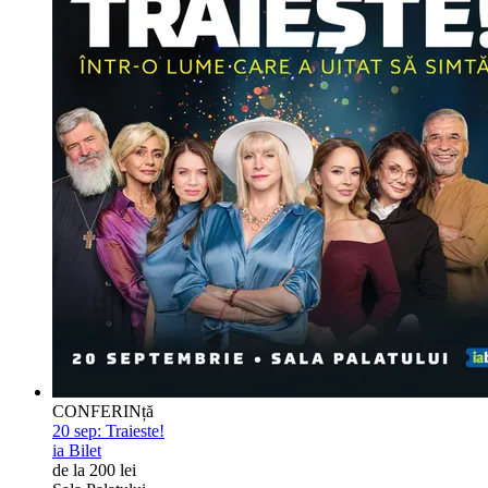
CONFERINță
20 sep:
Traieste!
ia Bilet
de la 200 lei