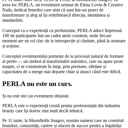
avea loc PERLA, un eveniment semnat de Elena Lovin & Creative
Nails, dedicat femeilor care simt că sunt într-un punct de
transformare și aleg să își redefinească direcția, identitatea și
standardele.
Conceput ca o experiență cu profunzime, PERLA aduce împreună
100 de participante într-un cadru atent construit, unde fiecare
moment are un rol clar: de la introspecție și claritate, până la asumare
și acțiune.
Conceptul evenimentului pornește de la procesul natural de formare
al perlei — un simbol al transformării autentice, care nu apare peste
noapte, ci se construiește în timp, prin presiune, răbdare și
capacitatea de a merge mai departe chiar și atunci când este dificil.
PERLA nu este un curs.
Și nu este nici un eveniment obișnuit.
PERLA este o experiență creată pentru profesioniștii din industria
beauty care își doresc mai mult decât tehnică.
Pe 11 iunie, la Moonfields Snagov, reunim oameni care au construit
branduri, comunități, cariere și afaceri de succes pentru a împărtăși