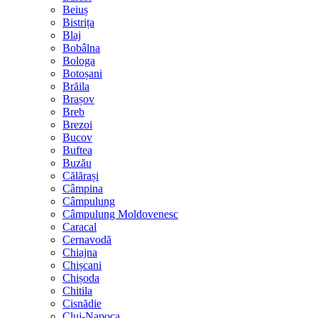
Beiuș
Bistrița
Blaj
Bobâlna
Bologa
Botoșani
Brăila
Brașov
Breb
Brezoi
Bucov
Buftea
Buzău
Călărași
Câmpina
Câmpulung
Câmpulung Moldovenesc
Caracal
Cernavodă
Chiajna
Chișcani
Chișoda
Chitila
Cisnădie
Cluj-Napoca