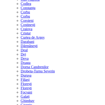
Codlea
Constanța
Corbu
Corbu
Coroieni
Costinești
Craiova
Cristur
Curtea de Argeș
Darabani
Dărmănești
Deal
Dej
Deva
Doaga
Dorna Candrenilor
Drobeta-Turnu Severin
Durușa
Filiași
Florești
Florești
Focșani
Galați
Ghimbav
Giurgiu