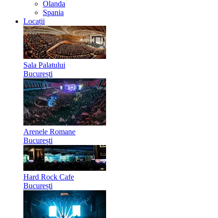
Olanda
Spania
Locații
Sala Palatului
București
Arenele Romane
București
Hard Rock Cafe
București