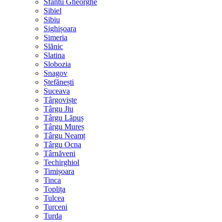
Sfântu Gheorghe
Sibiel
Sibiu
Sighișoara
Simeria
Slănic
Slatina
Slobozia
Snagov
Ștefănești
Suceava
Târgoviște
Târgu Jiu
Târgu Lăpuș
Târgu Mureș
Târgu Neamț
Târgu Ocna
Târnăveni
Techirghiol
Timișoara
Tinca
Toplița
Tulcea
Turceni
Turda