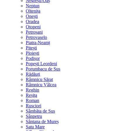
Negrești-Oaș
Neptun
Oltenița
Onești
Oradea
Otopeni
Petroșani
Petrovaselo
Piatra-Neamț
Pitești
Ploiești
Podișor
Popești Leordeni
Porumbacu de Sus
Rădăuți
Râmnicu Sărat
Râmnicu Vâlcea
Reghin
Reșița
Roman
Rusciori
Sâmbăta de Sus
Sânpetru
Sântana de Mureș
Satu Mare