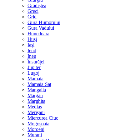
Grădiștea
Greci
Grid
Gura Humorului
Gura Vadului
Hunedoara
Huși
Iași
Ieud
Ineu
Însurăței
Jupiter
Lugoj
Mamaia
Mamaia-Sat
Mangalia
Mărgău
Marghita
Mediaș
Merișani
Miercurea Ciuc
Mogoșoaia
Moroeni
Murani