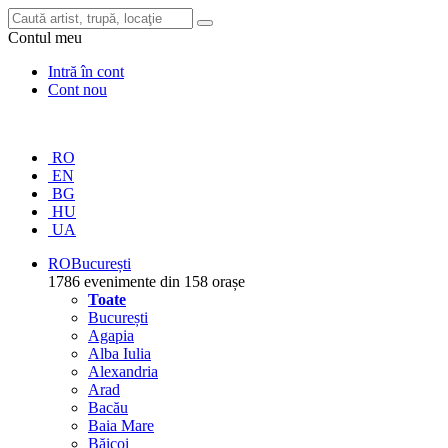
Contul meu
Intră în cont
Cont nou
RO
EN
BG
HU
UA
RO
București
1786 evenimente din 158 orașe
Toate
București
Agapia
Alba Iulia
Alexandria
Arad
Bacău
Baia Mare
Băicoi