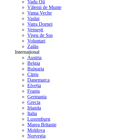
Vadu Oii
Vălenii de Munte
Vama Veche
Vaslui
Vatra Dornei
Vernești
Vișeu de Sus
Voluntari
Zalău
Internațional
Austria
Belgia
Bulgaria
Cipru
Danemarca
Elveția
Franța
Germania
Grecia
Irlanda
Italia
Luxemburg
Marea Britanie
Moldova
Norvegia