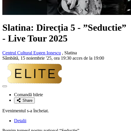
Slatina:
Direcția 5
- ”Seductie”
- Live Tour 2025
Centrul Cultural Eugen Ionescu
, Slatina
Sâmbătă, 15 noiembrie '25, ora 19:30 acces de la 19:00
Adaugă
la
Comandă bilete
favorite
Share
Evenimentul s-a încheiat.
Detalii
Pornim turneul nostru național “Seducție”.