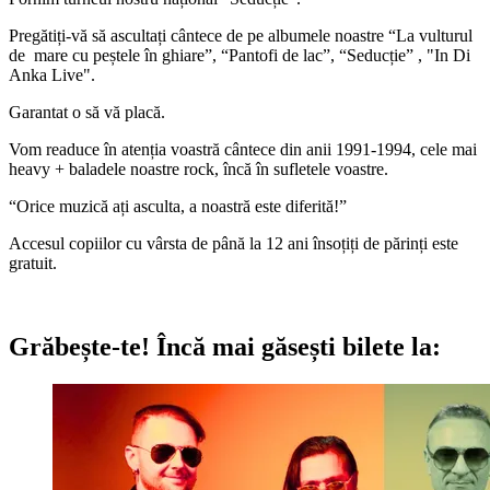
Pregătiți-vă să ascultați cântece de pe albumele noastre “La vulturul
de mare cu peștele în ghiare”, “Pantofi de lac”, “Seducție” , "In Di
Anka Live".
Garantat o să vă placă.
Vom readuce în atenția voastră cântece din anii 1991-1994, cele mai
heavy + baladele noastre rock, încă în sufletele voastre.
“Orice muzică ați asculta, a noastră este diferită!”
Accesul copiilor cu vârsta de până la 12 ani însoțiți de părinți este
gratuit.
Grăbește-te!
Încă mai găsești bilete la: