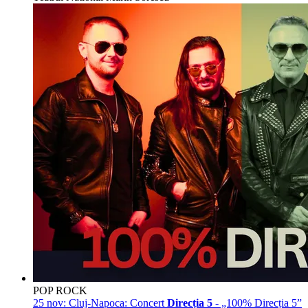
POP ROCK
25 nov:
Cluj-Napoca: Concert
Direcția 5
- „100% Direcția 5”