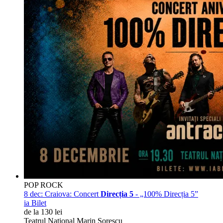
POP ROCK
8 dec:
Craiova: Concert
Direcția 5
- „100% Direcția 5”
ia Bilet
de la 130 lei
Teatrul National Marin Sorescu