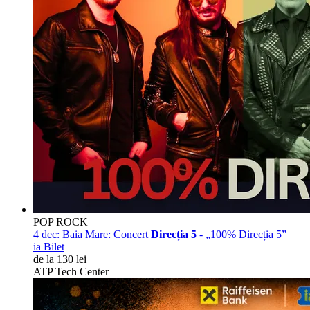
POP ROCK
4 dec:
Baia Mare: Concert
Direcția 5
- „100% Direcția 5”
ia Bilet
de la 130 lei
ATP Tech Center