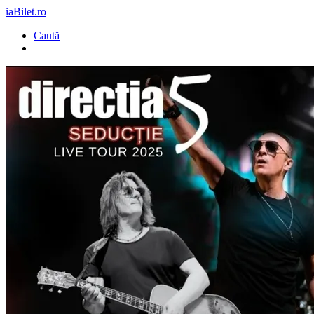
iaBilet.ro
Caută