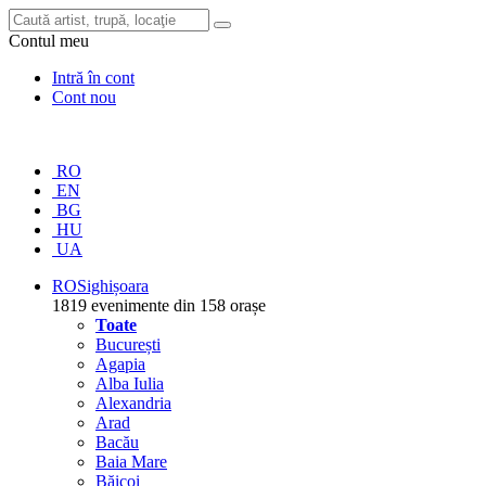
Contul meu
Intră în cont
Cont nou
RO
EN
BG
HU
UA
RO
Sighișoara
1819 evenimente din 158 orașe
Toate
București
Agapia
Alba Iulia
Alexandria
Arad
Bacău
Baia Mare
Băicoi