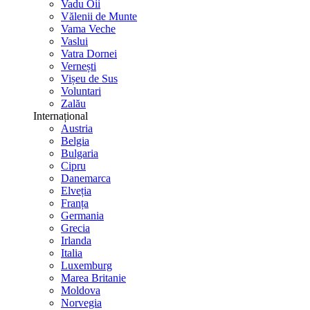
Vadu Oii
Vălenii de Munte
Vama Veche
Vaslui
Vatra Dornei
Vernești
Vișeu de Sus
Voluntari
Zalău
Internațional
Austria
Belgia
Bulgaria
Cipru
Danemarca
Elveția
Franța
Germania
Grecia
Irlanda
Italia
Luxemburg
Marea Britanie
Moldova
Norvegia