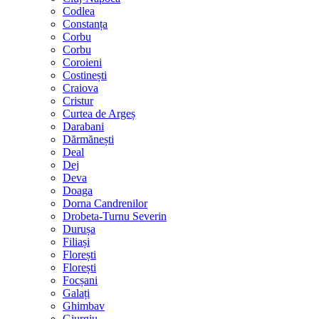
Codlea
Constanța
Corbu
Corbu
Coroieni
Costinești
Craiova
Cristur
Curtea de Argeș
Darabani
Dărmănești
Deal
Dej
Deva
Doaga
Dorna Candrenilor
Drobeta-Turnu Severin
Durușa
Filiași
Florești
Florești
Focșani
Galați
Ghimbav
Giurgiu