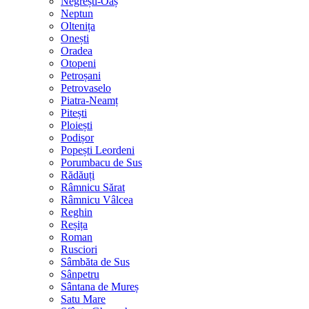
Negrești-Oaș
Neptun
Oltenița
Onești
Oradea
Otopeni
Petroșani
Petrovaselo
Piatra-Neamț
Pitești
Ploiești
Podișor
Popești Leordeni
Porumbacu de Sus
Rădăuți
Râmnicu Sărat
Râmnicu Vâlcea
Reghin
Reșița
Roman
Rusciori
Sâmbăta de Sus
Sânpetru
Sântana de Mureș
Satu Mare