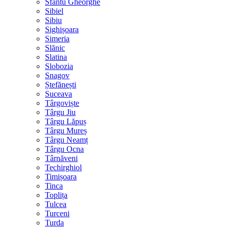
Sfântu Gheorghe
Sibiel
Sibiu
Sighișoara
Simeria
Slănic
Slatina
Slobozia
Snagov
Ștefănești
Suceava
Târgoviște
Târgu Jiu
Târgu Lăpuș
Târgu Mureș
Târgu Neamț
Târgu Ocna
Târnăveni
Techirghiol
Timișoara
Tinca
Toplița
Tulcea
Turceni
Turda