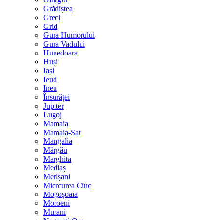
Grădiștea
Greci
Grid
Gura Humorului
Gura Vadului
Hunedoara
Huși
Iași
Ieud
Ineu
Însurăței
Jupiter
Lugoj
Mamaia
Mamaia-Sat
Mangalia
Mărgău
Marghita
Mediaș
Merișani
Miercurea Ciuc
Mogoșoaia
Moroeni
Murani