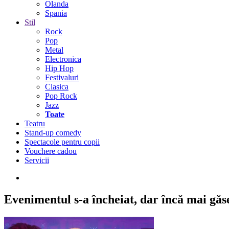
Olanda
Spania
Stil
Rock
Pop
Metal
Electronica
Hip Hop
Festivaluri
Clasica
Pop Rock
Jazz
Toate
Teatru
Stand-up comedy
Spectacole pentru copii
Vouchere cadou
Servicii
Evenimentul s-a încheiat,
dar încă mai găseș