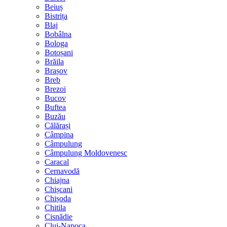
Beiuș
Bistrița
Blaj
Bobâlna
Bologa
Botoșani
Brăila
Brașov
Breb
Brezoi
Bucov
Buftea
Buzău
Călărași
Câmpina
Câmpulung
Câmpulung Moldovenesc
Caracal
Cernavodă
Chiajna
Chișcani
Chișoda
Chitila
Cisnădie
Cluj-Napoca