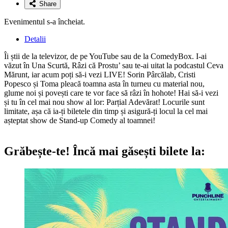
Share
Evenimentul s-a încheiat.
Detalii
Îi știi de la televizor, de pe YouTube sau de la ComedyBox. I-ai
văzut în Una Scurtă, Râzi că Prostu’ sau te-ai uitat la podcastul Ceva
Mărunt, iar acum poți să-i vezi LIVE! Sorin Pârcălab, Cristi
Popesco și Toma pleacă toamna asta în turneu cu material nou,
glume noi și povești care te vor face să râzi în hohote! Hai să-i vezi
și tu în cel mai nou show al lor: Parțial Adevărat! Locurile sunt
limitate, așa că ia-ți biletele din timp și asigură-ți locul la cel mai
așteptat show de Stand-up Comedy al toamnei!
Grăbește-te!
Încă mai găsești bilete la: