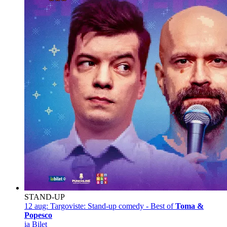
STAND-UP
12 aug:
Targoviste: Stand-up comedy - Best of
Toma &
Popesco
ia Bilet