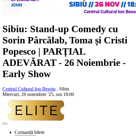
Sibiu: Stand-up Comedy cu
Sorin Pârcălab, Toma și Cristi
Popesco
| PARȚIAL
ADEVĂRAT - 26 Noiembrie -
Early Show
Centrul Cultural Ion Besoiu
, Sibiu
Miercuri, 26 noiembrie '25, ora 18:00
Adaugă
la
Comandă bilete
favorite