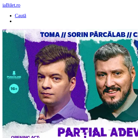
iaBilet.ro
Caută