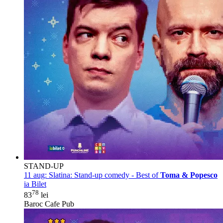
STAND-UP
11 aug:
Slatina: Stand-up comedy - Best of
Toma & Popesco
ia Bilet
78
83
lei
Baroc Cafe Pub