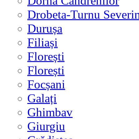
Dorna Candrenilor
Drobeta-Turnu Severi
Durușa
Filiași
Florești
Florești
Focșani
Galați
Ghimbav
Giurgiu