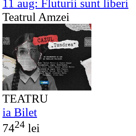
11 aug:
Fluturii sunt liberi
Teatrul Amzei
TEATRU
ia Bilet
24
74
lei