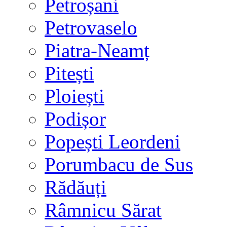
Petroșani
Petrovaselo
Piatra-Neamț
Pitești
Ploiești
Podișor
Popești Leordeni
Porumbacu de Sus
Rădăuți
Râmnicu Sărat