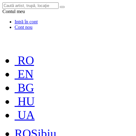
Contul meu
Intră în cont
Cont nou
RO
EN
BG
HU
UA
RO
Sibiu