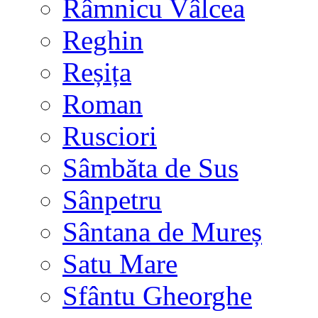
Râmnicu Vâlcea
Reghin
Reșița
Roman
Rusciori
Sâmbăta de Sus
Sânpetru
Sântana de Mureș
Satu Mare
Sfântu Gheorghe