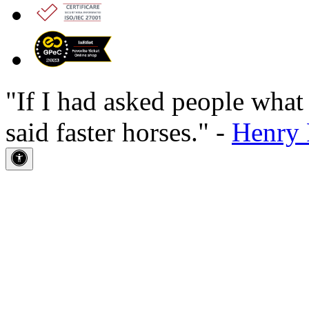
"If I had asked people wha
said faster horses." -
Henry 