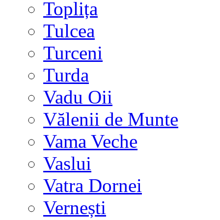
Toplița
Tulcea
Turceni
Turda
Vadu Oii
Vălenii de Munte
Vama Veche
Vaslui
Vatra Dornei
Vernești