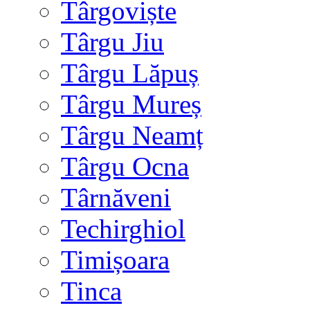
Târgoviște
Târgu Jiu
Târgu Lăpuș
Târgu Mureș
Târgu Neamț
Târgu Ocna
Târnăveni
Techirghiol
Timișoara
Tinca