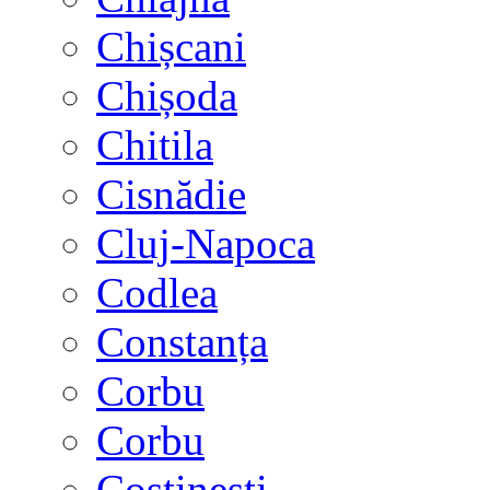
Chișcani
Chișoda
Chitila
Cisnădie
Cluj-Napoca
Codlea
Constanța
Corbu
Corbu
Costinești