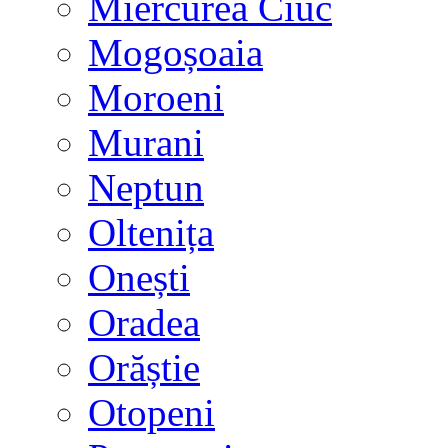
Miercurea Ciuc
Mogoșoaia
Moroeni
Murani
Neptun
Oltenița
Onești
Oradea
Orăștie
Otopeni