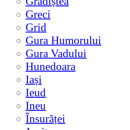
Grădiștea
Greci
Grid
Gura Humorului
Gura Vadului
Hunedoara
Iași
Ieud
Ineu
Însurăței