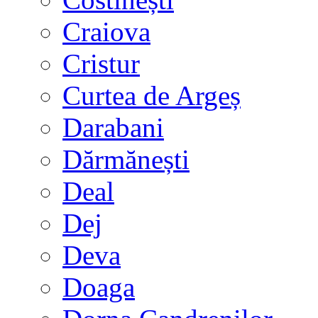
Craiova
Cristur
Curtea de Argeș
Darabani
Dărmănești
Deal
Dej
Deva
Doaga