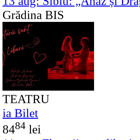
13 aug:
Sibiu: „Anaz și Dra
Grădina BIS
TEATRU
ia Bilet
84
84
lei