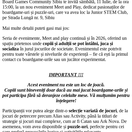
Board Games Community Sibiu te invită sâmbătă, 11 Iulie, de la ora
15:00, la un nou eveniment Meet and Play, dedicat pasionaților de
boardgame-uri și puzzle-uri, care va avea loc la Junior STEM Club,
pe Strada Lungă nr. 9, Sibiu
Mai multe detalii puteti gasi mai jos:
Seria de evenimente, Meet and play continuă și în 2026, oferind un
spațiu prietenos unde
copiii și adulții se pot întâlni, juca și
socializa
în jurul jocurilor de societate. Evenimentul este potrivit
pentru toate vârstele și nivelurile de experiență – fie că ești la primul
contact cu boardgame-urile sau un jucător experimentat.
IMPORTANT !!!
Acest eveniment nu este un loc de joacă.
Copiii sunt bineveniți doar dacă au mai jucat boardgame-urile și
pot participa fără să deranjeze celelalte mese.
Vă mulțumim pentru
înțelegere!
Participanții vor putea alege dintr-o
selecție variată de jocuri
, de la
jocuri de petrecere precum Alias sau Activity, până la titluri de
strategie și jocuri mai complexe, cum ar fi Catan sau Ark Nova. De
asemenea, vom avea disponibile și
puzzle-uri
, perfecte pentru cei
care preferă provocările logice și activitățile relaxante.