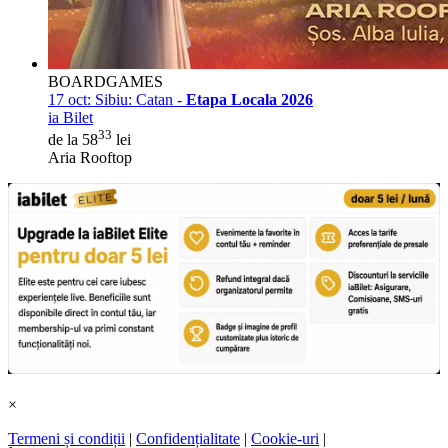
BOARDGAMES
17 oct:
Sibiu: Catan -
Etapa Locala 2026
ia Bilet
33
de la 58
lei
Aria Rooftop
×
Termeni și condiții
|
Confidențialitate
|
Cookie-uri
|