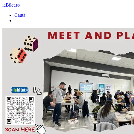
iaBilet.ro
Caută