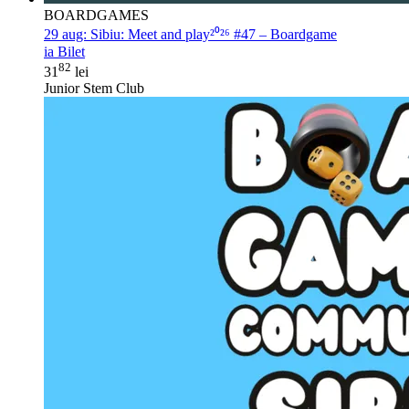
BOARDGAMES
29 aug:
Sibiu: Meet and play²⁰²⁶ #47 – Boardgame
ia Bilet
82
31
lei
Junior Stem Club