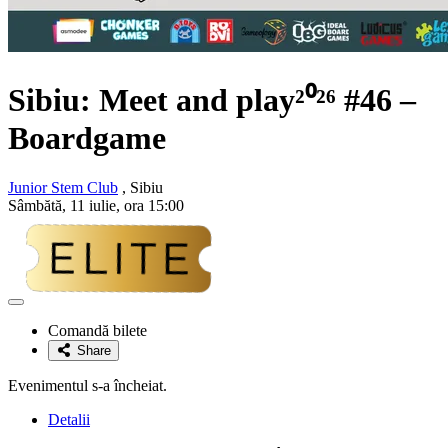
Sibiu: Meet and play²⁰²⁶ #46 –
Boardgame
Junior Stem Club
, Sibiu
Sâmbătă, 11 iulie, ora 15:00
Adaugă
la
Comandă bilete
favorite
Share
Evenimentul s-a încheiat.
Detalii