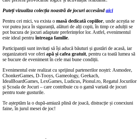
Puteți vizualiza colecția noastră de jocuri accesând
aici
Pentru cei mici, va exista o
masă dedicată copiilor
, unde aceștia se
vor putea juca în siguranță, alături de alți copii, în timp ce adulții se
pot bucura de jocuri adaptate preferințelor lor. Astfel, evenimentul
este ideal pentru
întreaga familie
.
Participanții sunt invitați să își aducă băuturi și gustări de acasă, iar
organizatorii vor oferi
apă și cafea gratuit
, pentru ca toată lumea să
se bucure de eveniment în cele mai bune condiții.
Evenimentul este realizat cu sprijinul partenerilor noștri: Asmodee,
ChonkerGames, D-Tooys, Gameology, Geekach,
IdealBoardGames, LexGames, Ludicus, Pionul.ro, Regatul Jocurilor
și Școala de Jocuri – care contribuie cu o gamă variată de jocuri
pentru toate gusturile.
Te așteptăm la o după-amiază plină de joacă, distracție și conexiuni
faine, în jurul mesei de joc!