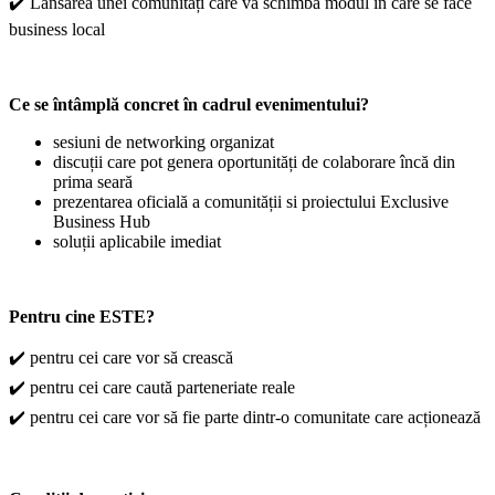
✔️
Lansarea unei comunități care va schimba modul în care se face
business local
Ce se întâmplă concret în cadrul evenimentului?
sesiuni de networking organizat
discuții care pot genera oportunități de colaborare încă din
prima seară
prezentarea oficială a comunității si proiectului Exclusive
Business Hub
soluții aplicabile imediat
Pentru cine ESTE?
✔️
pentru cei care vor să crească
✔️
pentru cei care caută parteneriate reale
✔️
pentru cei care vor să fie parte dintr-o comunitate care acționează