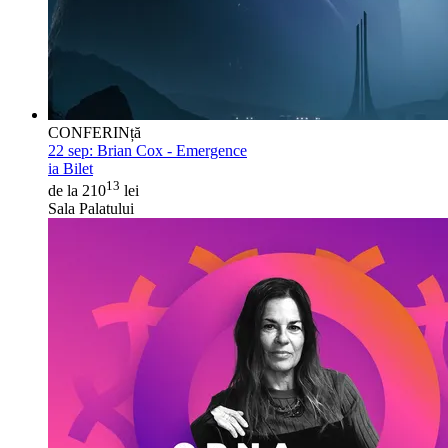
CONFERINță
22 sep:
Brian Cox - Emergence
ia Bilet
13
de la 210
lei
Sala Palatului