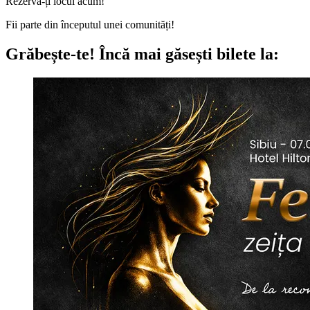
Rezervă-ți locul acum!
Fii parte din începutul unei comunități!
Grăbește-te!
Încă mai găsești bilete la: