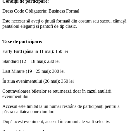
Condiții de participare:
Dress Code Obligatoriu: Business Formal
Este necesar s
ă
ave
ț
i o
ț
inut
ă
format
ă
din costum sau sacou, c
ă
ma
șă
,
pantaloni elegan
ț
i
ș
i pantofi de tip clasic.
Taxe de participare:
Early-Bird (până in 11 mai): 150 lei
Standard (12 – 18 mai): 230 lei
Last Minute (19 - 25 mai): 300 lei
În ziua evenimentului (26 mai): 350 lei
Contravaloarea biletelor se returnează doar în cazul anulării
evenimentului.
Accesul este limitat la un număr restrâns de participanți pentru a
păstra calitatea conexiunilor.
După acest eveniment, accesul în comunitate va fi selectiv.