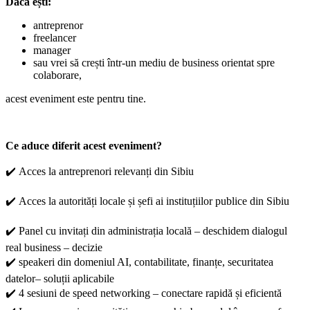
Dacă ești:
antreprenor
freelancer
manager
sau vrei să crești într-un mediu de business orientat spre
colaborare,
acest eveniment este pentru tine.
Ce aduce diferit acest eveniment?
✔️
Acces la antreprenori relevanți din Sibiu
✔️
Acces la autorități locale și șefi ai instituțiilor publice din Sibiu
✔️
Panel cu
invitați din administrația locală
– deschidem dialogul
real business – decizie
✔️
speakeri din domeniul AI, contabilitate, finanțe, securitatea
datelor
– soluții aplicabile
✔️
4 sesiuni de speed networking
– conectare rapidă și eficientă