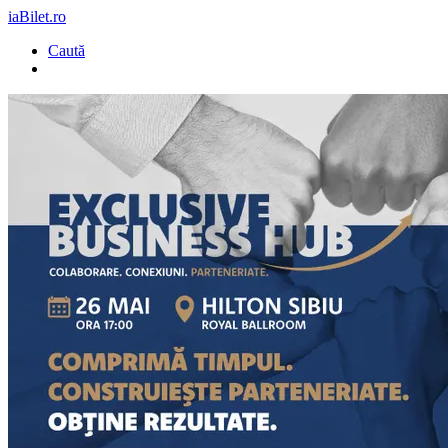
iaBilet.ro
Caută