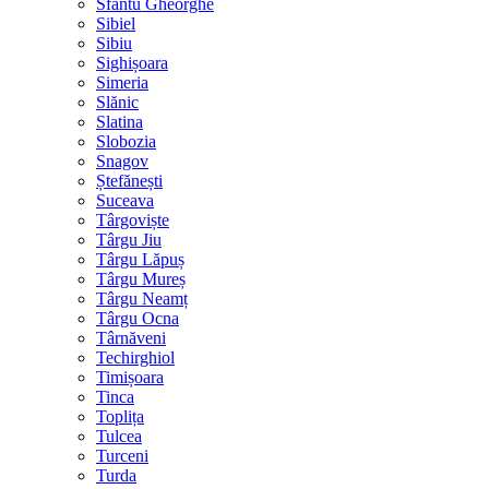
Sfântu Gheorghe
Sibiel
Sibiu
Sighișoara
Simeria
Slănic
Slatina
Slobozia
Snagov
Ștefănești
Suceava
Târgoviște
Târgu Jiu
Târgu Lăpuș
Târgu Mureș
Târgu Neamț
Târgu Ocna
Târnăveni
Techirghiol
Timișoara
Tinca
Toplița
Tulcea
Turceni
Turda