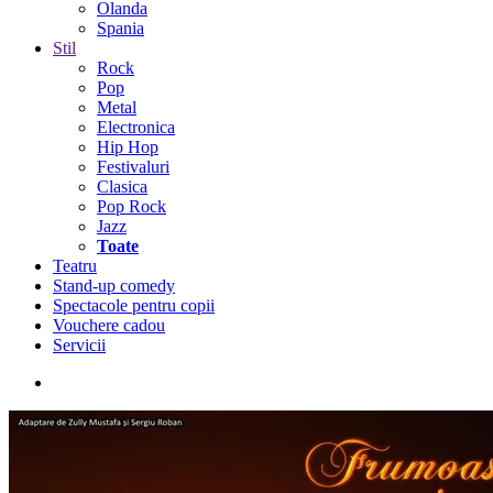
Olanda
Spania
Stil
Rock
Pop
Metal
Electronica
Hip Hop
Festivaluri
Clasica
Pop Rock
Jazz
Toate
Teatru
Stand-up comedy
Spectacole pentru copii
Vouchere cadou
Servicii