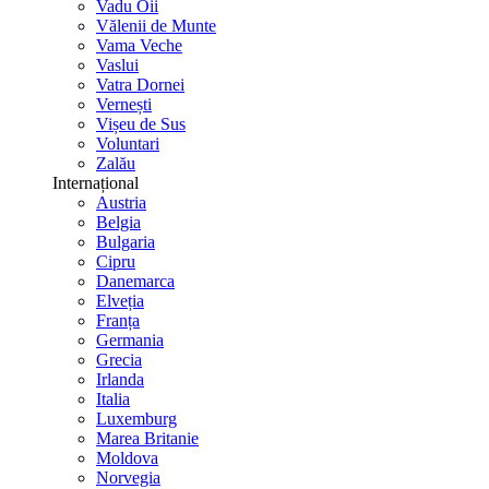
Vadu Oii
Vălenii de Munte
Vama Veche
Vaslui
Vatra Dornei
Vernești
Vișeu de Sus
Voluntari
Zalău
Internațional
Austria
Belgia
Bulgaria
Cipru
Danemarca
Elveția
Franța
Germania
Grecia
Irlanda
Italia
Luxemburg
Marea Britanie
Moldova
Norvegia