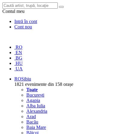
Contul meu
Intră în cont
Cont nou
RO
EN
BG
HU
UA
RO
Sibiu
1821 evenimente din 158 orașe
Toate
București
Agapia
Alba Iulia
Alexandria
Arad
Bacău
Baia Mare
Băicoi