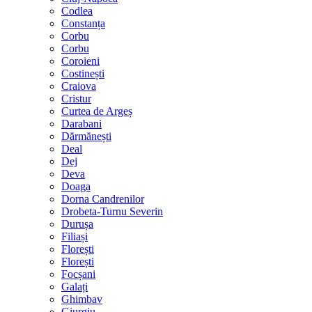
Codlea
Constanța
Corbu
Corbu
Coroieni
Costinești
Craiova
Cristur
Curtea de Argeș
Darabani
Dărmănești
Deal
Dej
Deva
Doaga
Dorna Candrenilor
Drobeta-Turnu Severin
Durușa
Filiași
Florești
Florești
Focșani
Galați
Ghimbav
Giurgiu