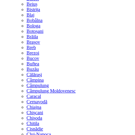
Beiuș
Bistrița
Blaj
Bobâlna
Bologa
Botoșani
Brăila
Brașov
Breb
Brezoi
Bucov
Buftea
Buzău
Călărași
Câmpina
Câmpulung
Câmpulung Moldovenesc
Caracal
Cernavodă
Chiajna
Chișcani
Chișoda
Chitila
Cisnădie
Cluj-Napoca