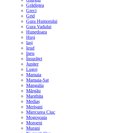
Grădiștea
Greci
Grid
Gura Humorului
Gura Vadului
Hunedoara
Huși
Iași
Ieud
Ineu
Însurăței
Jupiter
Lugoj
Mamaia
Mamaia-Sat
Mangalia
Mărgău
Marghita
Mediaș
Merișani
Miercurea Ciuc
Mogoșoaia
Moroeni
Murani