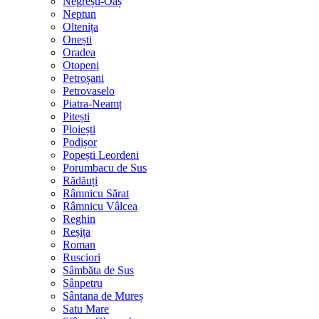
Negrești-Oaș
Neptun
Oltenița
Onești
Oradea
Otopeni
Petroșani
Petrovaselo
Piatra-Neamț
Pitești
Ploiești
Podișor
Popești Leordeni
Porumbacu de Sus
Rădăuți
Râmnicu Sărat
Râmnicu Vâlcea
Reghin
Reșița
Roman
Rusciori
Sâmbăta de Sus
Sânpetru
Sântana de Mureș
Satu Mare