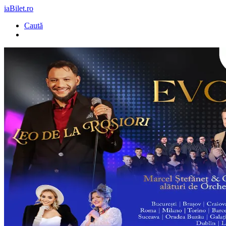
iaBilet.ro
Caută