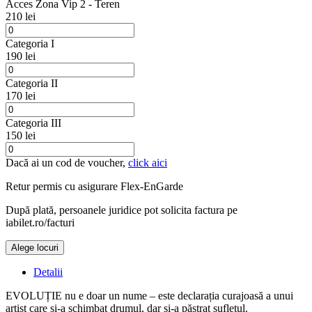
Acces Zona Vip 2 - Teren
210 lei
Categoria I
190 lei
Categoria II
170 lei
Categoria III
150 lei
Dacă ai un cod de voucher,
click aici
Retur permis cu asigurare
Flex-EnGarde
După plată, persoanele juridice pot solicita factura pe
iabilet.ro/facturi
Alege locuri
Doar o mică verificare
Detalii
EVOLUȚIE nu e doar un nume – este declarația curajoasă a unui
artist care și-a schimbat drumul, dar și-a păstrat sufletul.