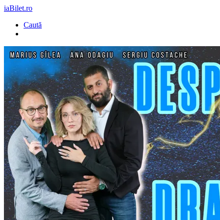
iaBilet.ro
Caută