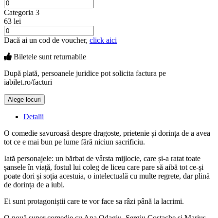
Categoria 3
63 lei
Dacă ai un cod de voucher,
click aici
Biletele sunt
returnabile
După plată, persoanele juridice pot solicita factura pe
iabilet.ro/facturi
Alege locuri
Doar o mică verificare
Detalii
O comedie savuroasă despre dragoste, prietenie și dorința de a avea
tot ce e mai bun pe lume fără niciun sacrificiu.
Iată personajele: un bărbat de vârsta mijlocie, care și-a ratat toate
șansele în viață, fostul lui coleg de liceu care pare să aibă tot ce-și
poate dori și soția acestuia, o intelectuală cu multe regrete, dar plină
de dorința de a iubi.
Ei sunt protagoniștii care te vor face sa râzi până la lacrimi.
O nouă super comedie cu Ana Odagiu, Sergiu Costache și Marius