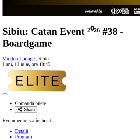
Sibiu:
Catan
Event ²⁰²⁶ #38 -
Boardgame
Voodoo Lounge
, Sibiu
Luni, 13 iulie, ora 18:45
Adaugă
la
Comandă bilete
favorite
Share
Evenimentul s-a încheiat.
Detalii
Program