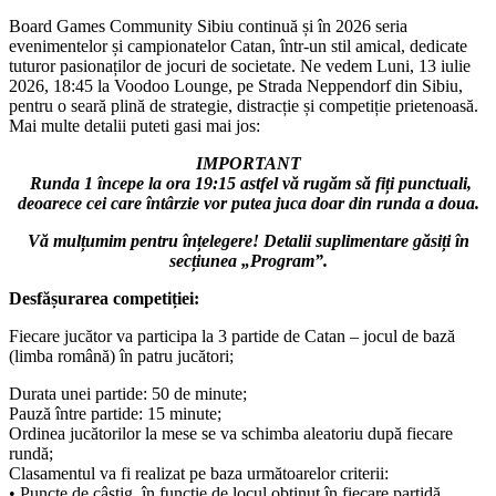
Board Games Community Sibiu continuă și în 2026 seria
evenimentelor și campionatelor Catan, într-un stil amical, dedicate
tuturor pasionaților de jocuri de societate. Ne vedem Luni, 13 iulie
2026, 18:45 la Voodoo Lounge, pe Strada Neppendorf din Sibiu,
pentru o seară plină de strategie, distracție și competiție prietenoasă.
Mai multe detalii puteti gasi mai jos:
IMPORTANT
Runda 1 începe la ora 19:15 astfel vă rugăm să fiți punctuali,
deoarece cei care întârzie vor putea juca doar din runda a doua.
Vă mulțumim pentru înțelegere! Detalii suplimentare găsiți în
secțiunea „Program”.
Desfășurarea competiției:
Fiecare jucător va participa la 3 partide de Catan – jocul de bază
(limba română) în patru jucători;
Durata unei partide: 50 de minute;
Pauză între partide: 15 minute;
Ordinea jucătorilor la mese se va schimba aleatoriu după fiecare
rundă;
Clasamentul va fi realizat pe baza următoarelor criterii:
• Puncte de câștig, în funcție de locul obținut în fiecare partidă