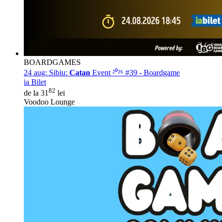
BOARDGAMES
24 aug:
Sibiu:
Catan
Event ²⁰²⁶ #39 - Boardgame
ia Bilet
82
de la 31
lei
Voodoo Lounge