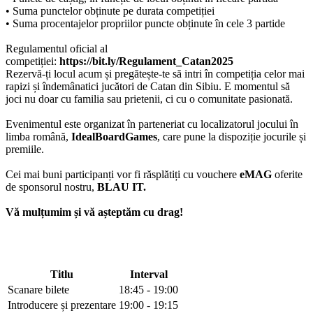
• Suma punctelor obținute pe durata competiției
• Suma procentajelor propriilor puncte obținute în cele 3 partide
Regulamentul oficial al
competiției:
https://bit.ly/Regulament_Catan2025
Rezervă-ți locul acum și pregătește-te să intri în competiția celor mai
rapizi și îndemânatici jucători de Catan din Sibiu. E momentul să
joci nu doar cu familia sau prietenii, ci cu o comunitate pasionată.
Evenimentul este organizat în parteneriat cu localizatorul jocului în
limba română,
IdealBoardGames
, care pune la dispoziție jocurile și
premiile.
Cei mai buni participanți vor fi răsplătiți cu vouchere
eMAG
oferite
de sponsorul nostru,
BLAU IT.
Vă mulțumim și vă așteptăm cu drag!
Titlu
Interval
Scanare bilete
18:45 - 19:00
Introducere și prezentare
19:00 - 19:15