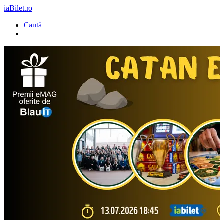
iaBilet.ro
Caută