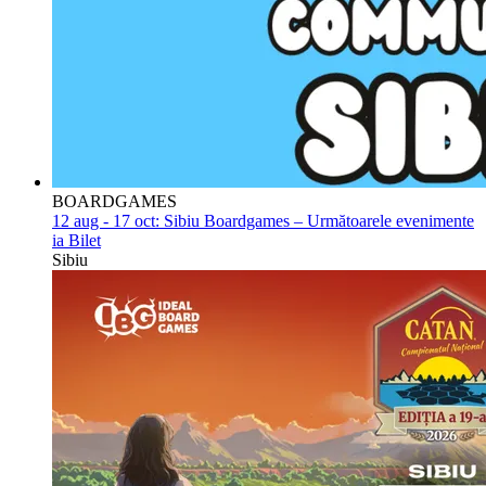
BOARDGAMES
12 aug - 17 oct:
Sibiu Boardgames – Următoarele evenimente
ia Bilet
Sibiu