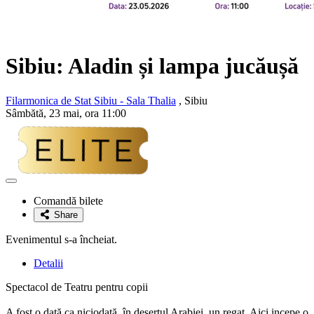
Sibiu: Aladin și lampa jucăușă
Filarmonica de Stat Sibiu - Sala Thalia
, Sibiu
Sâmbătă, 23 mai, ora 11:00
Adaugă
la
Comandă bilete
favorite
Share
Evenimentul s-a încheiat.
Detalii
Spectacol de Teatru pentru copii
A fost o dată ca niciodată, în deșertul Arabiei, un regat. Aici incepe o