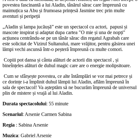
povestea fascinantă a lui Aladin, tânărul sărac care împreună cu
maimuțica sa Abu și frumoasa prințesă Jasmine trec prin multe
aventuri și peripeții
„Aladin și lampa jucăușă” este un spectacol cu actori, papusi și
mascote inspirat și adaptat dupa cartea "O mie și una de nopți"
acțiunea centrându-se pe un tânăr sărac din regatul Agrabah care
este solicitat de Vizirul Sultanului, mare vrăjitor, pentru găsirea unei
lămpi vechi ascunsă într-o peșteră împreună cu multe comori.
Copiii pot dansa și cânta alături de actorii din spectacol , și
bineînțeles alături de duhul magic care are o energie molipsitoare.
Cum se sfârșește povestea, ce alte întâmplări se vor mai petrece și
ce dorințe i-a împlinit duhul lămpii lui Aladin, aflăm împreună în
sala de spectacol! Va așteptăm să ne bucurăm împreună de universul
plin de mistere și vrajă al lui Aladin.
Durata spectacolului
: 55 minute
Scenariul
: Arsenie Carmen Sabina
Regia
: Sabina Arsenie
Muzica
: Gabriel Arsenie