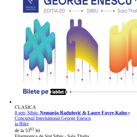
CLASICA
8 sep:
Sibiu:
Nemanja Radulović & Laure Favre-Kahn
•
Concursul International George Enescu
ia Bilet
63
de la 53
lei
Filarmonica de Stat Sibiu - Sala Thalia