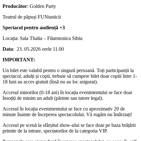
Producător
: Golden Party
Teatrul de păpuși FUNtasticii
Spectacol pentru audiență +3
Locația: Sala Thalia – Filarmonica Sibiu
Data
: 23. 05.2026 orele 11.00
IMPORTANT:
Un bilet este valabil pentru o singură persoană. Toți participanții la
spectacol, adulți și copii, trebuie să cumpere bilet doar copiii între 1-
18 luni au acces gratuit (însă nu au loc asigurat).
Accesul minorilor (0-18 ani) în locația evenimentului se face doar
însoțiți de minim un adult (părinte sau tutore legal).
Accesul în locația evenimentului se face cu aproximativ 20 de
minute înainte de începerea spectacolului. Vă rugăm nu întârziați!
Accesul pe scenă la sfârșitul show-ului se face doar pe baza brățării
primite de la intrare, spectatorilor de la categoria VIP.