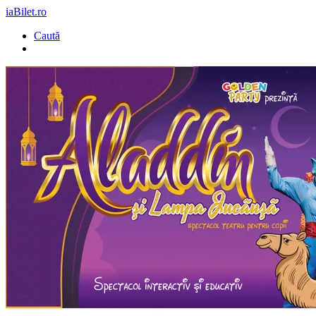
iaBilet.ro
Caută