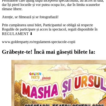
Persoanele care ajung după începerea spectacolului, au acces în sală,
dar își pierd locurile și vor putea ocupa loc, dar în limita scaunelor
rămase libere.
Atenție, se filmează și se fotografiază!
Prin cumpărarea unui bilet, Participantul se obligă să respecte
Regulile de participare și acces la spectacol, reguli disponibile în
REGULAMENT ⬇
www.goldenparty.ro/regulament-spectacole-copii
Grăbește-te!
Încă mai găsești bilete la: