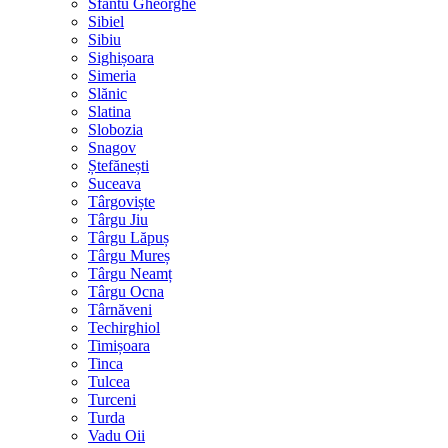
Sfântu Gheorghe
Sibiel
Sibiu
Sighișoara
Simeria
Slănic
Slatina
Slobozia
Snagov
Ștefănești
Suceava
Târgoviște
Târgu Jiu
Târgu Lăpuș
Târgu Mureș
Târgu Neamț
Târgu Ocna
Târnăveni
Techirghiol
Timișoara
Tinca
Tulcea
Turceni
Turda
Vadu Oii