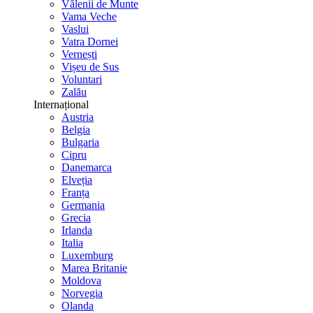
Vălenii de Munte
Vama Veche
Vaslui
Vatra Dornei
Vernești
Vișeu de Sus
Voluntari
Zalău
Internațional
Austria
Belgia
Bulgaria
Cipru
Danemarca
Elveția
Franța
Germania
Grecia
Irlanda
Italia
Luxemburg
Marea Britanie
Moldova
Norvegia
Olanda