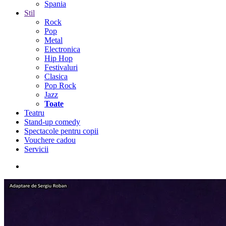
Spania
Stil
Rock
Pop
Metal
Electronica
Hip Hop
Festivaluri
Clasica
Pop Rock
Jazz
Toate
Teatru
Stand-up comedy
Spectacole pentru copii
Vouchere cadou
Servicii