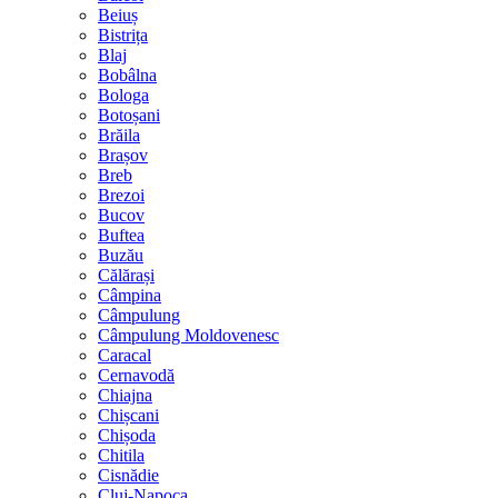
Beiuș
Bistrița
Blaj
Bobâlna
Bologa
Botoșani
Brăila
Brașov
Breb
Brezoi
Bucov
Buftea
Buzău
Călărași
Câmpina
Câmpulung
Câmpulung Moldovenesc
Caracal
Cernavodă
Chiajna
Chișcani
Chișoda
Chitila
Cisnădie
Cluj-Napoca