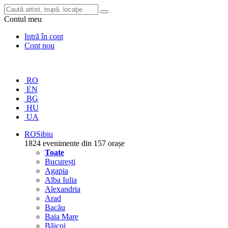
Contul meu
Intră în cont
Cont nou
RO
EN
BG
HU
UA
RO
Sibiu
1824 evenimente din 157 orașe
Toate
București
Agapia
Alba Iulia
Alexandria
Arad
Bacău
Baia Mare
Băicoi