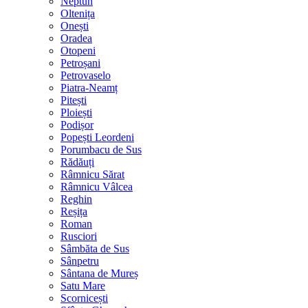
Neptun
Oltenița
Onești
Oradea
Otopeni
Petroșani
Petrovaselo
Piatra-Neamț
Pitești
Ploiești
Podișor
Popești Leordeni
Porumbacu de Sus
Rădăuți
Râmnicu Sărat
Râmnicu Vâlcea
Reghin
Reșița
Roman
Rusciori
Sâmbăta de Sus
Sânpetru
Sântana de Mureș
Satu Mare
Scornicești