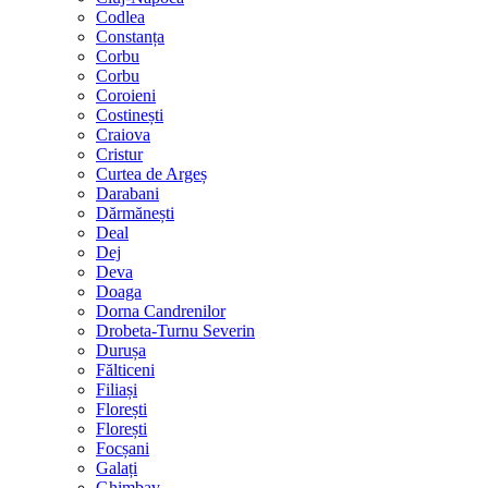
Codlea
Constanța
Corbu
Corbu
Coroieni
Costinești
Craiova
Cristur
Curtea de Argeș
Darabani
Dărmănești
Deal
Dej
Deva
Doaga
Dorna Candrenilor
Drobeta-Turnu Severin
Durușa
Fălticeni
Filiași
Florești
Florești
Focșani
Galați
Ghimbav