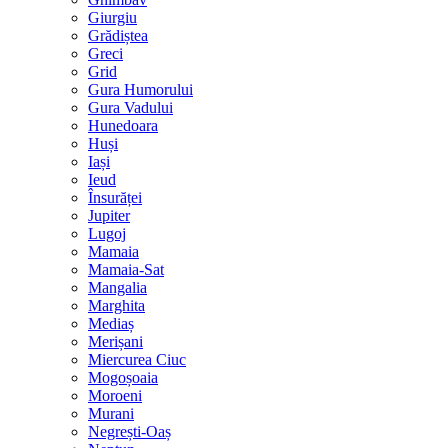
Giurgiu
Grădiștea
Greci
Grid
Gura Humorului
Gura Vadului
Hunedoara
Huși
Iași
Ieud
Însurăței
Jupiter
Lugoj
Mamaia
Mamaia-Sat
Mangalia
Marghita
Mediaș
Merișani
Miercurea Ciuc
Mogoșoaia
Moroeni
Murani
Negrești-Oaș