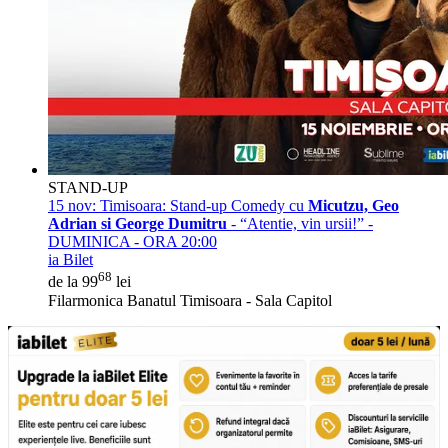
STAND-UP
15 nov:
Timisoara: Stand-up Comedy cu
Micutzu, Geo
Adrian si George Dumitru
- “Atentie, vin ursii!” -
DUMINICA - ORA 20:00
ia Bilet
68
de la 99
lei
Filarmonica Banatul Timisoara - Sala Capitol