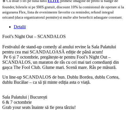
☀️ Cu doar 5 lei pe luna fanii
ELITE
primesc imagine de profil si badge de
founder, biletele si pe SMS gratuit, discount 10% la comisionul de operare si la
asigurarea Flex, lista de evenimente favorite cu reminder, refund integral
oricand (daca organizatorul permite) si multe alte beneficii adaugate constant.
Detalii
Fool’s Night Out – SCANDALOS
Festivalul de stand-up comedy al anului revine la Sala Palatului
pentru cea mai SCANDALOASĂ ediție de până acum!
Pe 6 și 7 octombrie, pregătește-te pentru Fool’s Night Out –
SCANDALOS, un maraton de râs cu cei mai tari comedianți din
gașca The Fool Club. Glume mari. Scenă mare. Râs pe măsură.
Un line-up SCANDALOS de bun. Dublu Bordea, dublu Cortea,
dublu Bucălae – ca să ții minte ediția asta o viață.
Sala Palatului | București
6 & 7 octombrie
Grab your seats înainte să fie prea târziu!