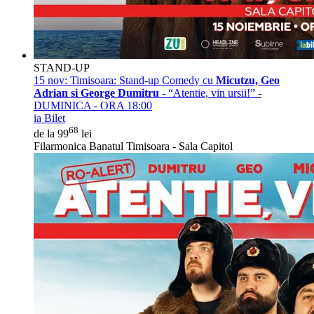
STAND-UP
15 nov:
Timisoara: Stand-up Comedy cu
Micutzu, Geo
Adrian si George Dumitru
- “Atentie, vin ursii!” -
DUMINICA - ORA 18:00
ia Bilet
68
de la 99
lei
Filarmonica Banatul Timisoara - Sala Capitol