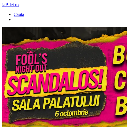
iaBilet.ro
Caută