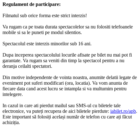
Regulament de participare:
Filmatul sub orice forma este strict interzis!
Va rugam ca pe toata durata spectacolelor sa nu folositi telefoanele
mobile si sa le puneti pe modul silentios.
Spectacolul este interzis minorilor sub 16 ani.
Dupa inceperea spectacolului locurile afisate pe bilet nu mai pot fi
garantate. Va rugam sa veniti din timp la spectacol pentru a nu
deranja ceilalti spectatori.
Din motive independente de vointa noastra, anumite delatii legate de
eveniment pot suferi modificari (ora, locatia). Va vom anunta de
fiecare data cand acest lucru se intampla si va multumim pentru
intelegere.
In cazul in care ati pierdut mailul sau SMS-ul cu biletele tale
electronice, va puteți recupera de aici biletele pierdute:
iabilet.ro/apb
.
Este important să folosiți același număr de telefon cu care ați făcut
achiziția.