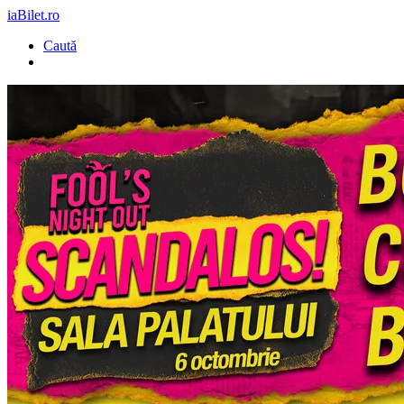
iaBilet.ro
Caută