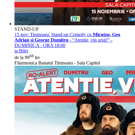
STAND-UP
15 nov:
Timisoara: Stand-up Comedy cu
Micutzu, Geo
Adrian si George Dumitru
- “Atentie, vin ursii!” -
DUMINICA - ORA 18:00
ia Bilet
68
de la 99
lei
Filarmonica Banatul Timisoara - Sala Capitol