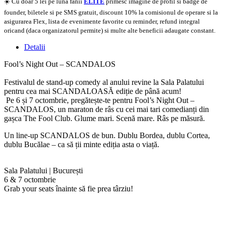
☀️ Cu doar 5 lei pe luna fanii
ELITE
primesc imagine de profil si badge de
founder, biletele si pe SMS gratuit, discount 10% la comisionul de operare si la
asigurarea Flex, lista de evenimente favorite cu reminder, refund integral
oricand (daca organizatorul permite) si multe alte beneficii adaugate constant.
Detalii
Fool’s Night Out – SCANDALOS
Festivalul de stand-up comedy al anului revine la Sala Palatului
pentru cea mai SCANDALOASĂ ediție de până acum!
Pe 6 și 7 octombrie, pregătește-te pentru Fool’s Night Out –
SCANDALOS, un maraton de râs cu cei mai tari comedianți din
gașca The Fool Club. Glume mari. Scenă mare. Râs pe măsură.
Un line-up SCANDALOS de bun. Dublu Bordea, dublu Cortea,
dublu Bucălae – ca să ții minte ediția asta o viață.
Sala Palatului | București
6 & 7 octombrie
Grab your seats înainte să fie prea târziu!