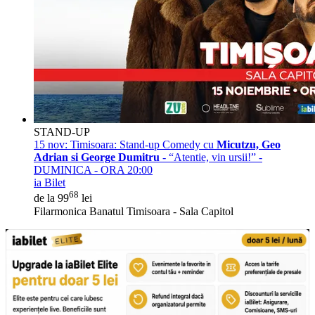
STAND-UP
15 nov:
Timisoara: Stand-up Comedy cu
Micutzu, Geo
Adrian si George Dumitru
- “Atentie, vin ursii!” -
DUMINICA - ORA 20:00
ia Bilet
68
de la 99
lei
Filarmonica Banatul Timisoara - Sala Capitol