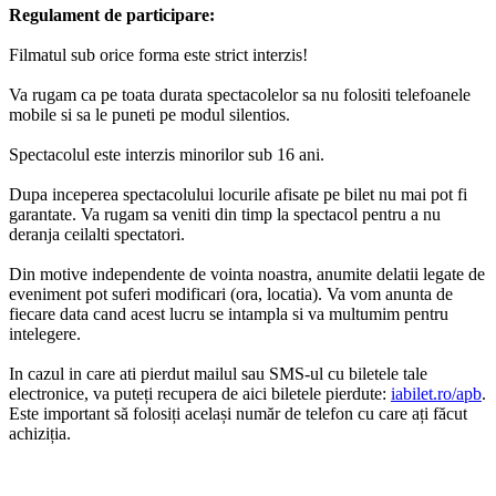
Regulament de participare:
Filmatul sub orice forma este strict interzis!
Va rugam ca pe toata durata spectacolelor sa nu folositi telefoanele
mobile si sa le puneti pe modul silentios.
Spectacolul este interzis minorilor sub 16 ani.
Dupa inceperea spectacolului locurile afisate pe bilet nu mai pot fi
garantate. Va rugam sa veniti din timp la spectacol pentru a nu
deranja ceilalti spectatori.
Din motive independente de vointa noastra, anumite delatii legate de
eveniment pot suferi modificari (ora, locatia). Va vom anunta de
fiecare data cand acest lucru se intampla si va multumim pentru
intelegere.
In cazul in care ati pierdut mailul sau SMS-ul cu biletele tale
electronice, va puteți recupera de aici biletele pierdute:
iabilet.ro/apb
.
Este important să folosiți același număr de telefon cu care ați făcut
achiziția.