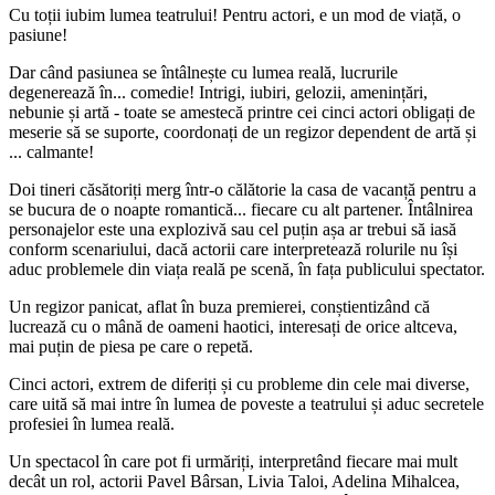
Cu toții iubim lumea teatrului! Pentru actori, e un mod de viață, o
pasiune!
Dar când pasiunea se întâlnește cu lumea reală, lucrurile
degenerează în... comedie! Intrigi, iubiri, gelozii, amenințări,
nebunie și artă - toate se amestecă printre cei cinci actori obligați de
meserie să se suporte, coordonați de un regizor dependent de artă și
... calmante!
Doi tineri căsătoriți merg într-o călătorie la casa de vacanță pentru a
se bucura de o noapte romantică... fiecare cu alt partener. Întâlnirea
personajelor este una explozivă sau cel puțin așa ar trebui să iasă
conform scenariului, dacă actorii care interpretează rolurile nu își
aduc problemele din viața reală pe scenă, în fața publicului spectator.
Un regizor panicat, aflat în buza premierei, conștientizând că
lucrează cu o mână de oameni haotici, interesați de orice altceva,
mai puțin de piesa pe care o repetă.
Cinci actori, extrem de diferiți și cu probleme din cele mai diverse,
care uită să mai intre în lumea de poveste a teatrului și aduc secretele
profesiei în lumea reală.
Un spectacol în care pot fi urmăriți, interpretând fiecare mai mult
decât un rol, actorii Pavel Bârsan, Livia Taloi, Adelina Mihalcea,