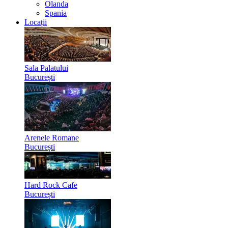
Olanda
Spania
Locații
Sala Palatului
București
Arenele Romane
București
Hard Rock Cafe
București