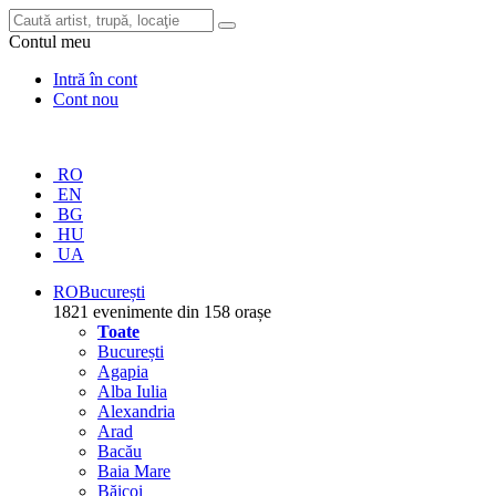
Contul meu
Intră în cont
Cont nou
RO
EN
BG
HU
UA
RO
București
1821 evenimente din 158 orașe
Toate
București
Agapia
Alba Iulia
Alexandria
Arad
Bacău
Baia Mare
Băicoi