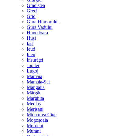
Grădiștea
Greci
Grid
Gura Humorului
Gura Vadului
Hunedoara
Huși
Iași
Ieud
Ineu
Însurăței
Jupiter
Lugoj
Mamaia
Mamaia-Sat
Mangalia
Mărgău
Marghita
Mediaș
Merișani
Miercurea Ciuc
Mogoșoaia
Moroeni
Murani