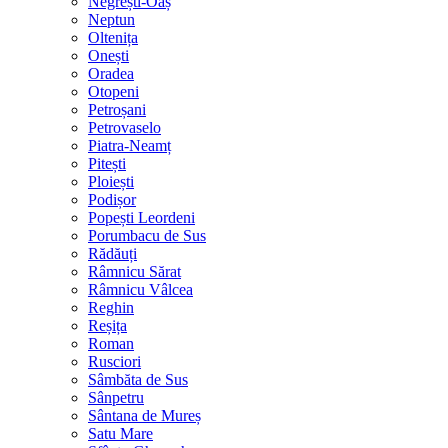
Negrești-Oaș
Neptun
Oltenița
Onești
Oradea
Otopeni
Petroșani
Petrovaselo
Piatra-Neamț
Pitești
Ploiești
Podișor
Popești Leordeni
Porumbacu de Sus
Rădăuți
Râmnicu Sărat
Râmnicu Vâlcea
Reghin
Reșița
Roman
Rusciori
Sâmbăta de Sus
Sânpetru
Sântana de Mureș
Satu Mare