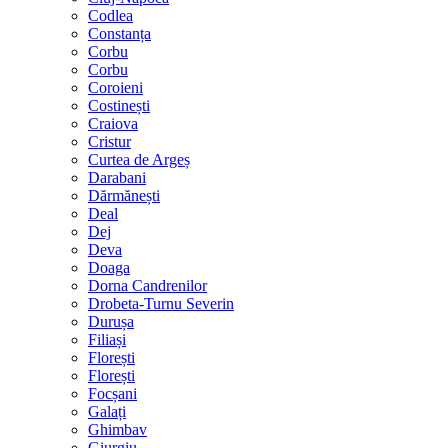
Codlea
Constanța
Corbu
Corbu
Coroieni
Costinești
Craiova
Cristur
Curtea de Argeș
Darabani
Dărmănești
Deal
Dej
Deva
Doaga
Dorna Candrenilor
Drobeta-Turnu Severin
Durușa
Filiași
Florești
Florești
Focșani
Galați
Ghimbav
Giurgiu