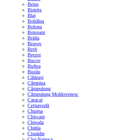
Beiuș
Bistrița
Blaj
Bobâlna
Bologa
Botoșani
Brăila
Brașov
Breb
Brezoi
Bucov
Buftea
Buzău
Călărași
Câmpina
Câmpulung
Câmpulung Moldovenesc
Caracal
Cernavodă
Chiajna
Chișcani
Chișoda
Chitila
Cisnădie
Cluj-Napoca