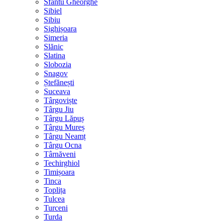
Sfântu Gheorghe
Sibiel
Sibiu
Sighișoara
Simeria
Slănic
Slatina
Slobozia
Snagov
Ștefănești
Suceava
Târgoviște
Târgu Jiu
Târgu Lăpuș
Târgu Mureș
Târgu Neamț
Târgu Ocna
Târnăveni
Techirghiol
Timișoara
Tinca
Toplița
Tulcea
Turceni
Turda