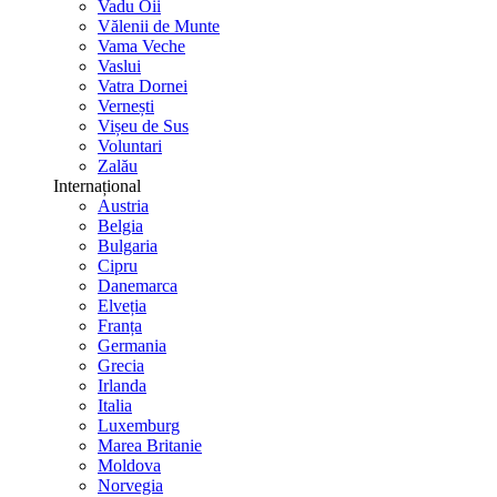
Vadu Oii
Vălenii de Munte
Vama Veche
Vaslui
Vatra Dornei
Vernești
Vișeu de Sus
Voluntari
Zalău
Internațional
Austria
Belgia
Bulgaria
Cipru
Danemarca
Elveția
Franța
Germania
Grecia
Irlanda
Italia
Luxemburg
Marea Britanie
Moldova
Norvegia