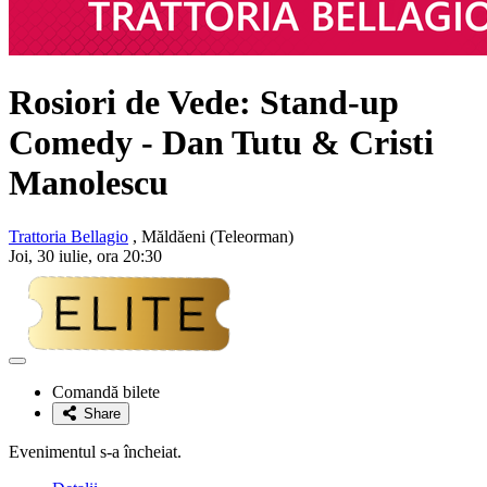
Rosiori de Vede: Stand-up
Comedy -
Dan Tutu & Cristi
Manolescu
Trattoria Bellagio
, Măldăeni (Teleorman)
Joi, 30 iulie, ora 20:30
Adaugă
la
Comandă bilete
favorite
Share
Evenimentul s-a încheiat.