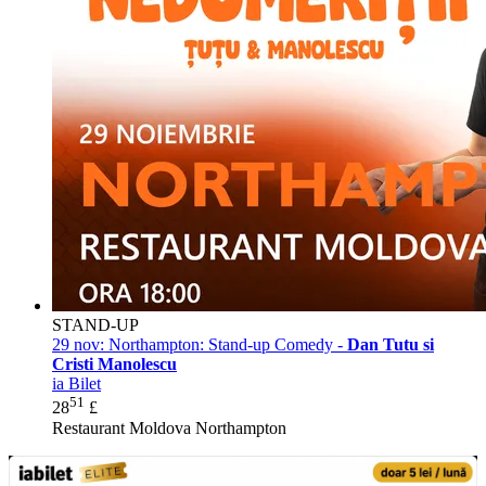
STAND-UP
29 nov:
Northampton: Stand-up Comedy -
Dan Tutu si
Cristi Manolescu
ia Bilet
51
28
£
Restaurant Moldova Northampton