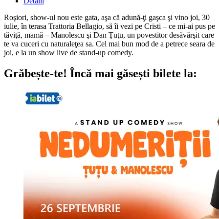
Detalii
Roşiori, show-ul nou este gata, aşa că adună-ţi gaşca şi vino joi, 30
iulie, în terasa Trattoria Bellagio, să îi vezi pe Cristi – ce mi-ai pus pe
tăviţă, mamă – Manolescu şi Dan Ţuţu, un povestitor desăvârşit care
te va cuceri cu naturaleţea sa. Cel mai bun mod de a petrece seara de
joi, e la un show live de stand-up comedy.
Grăbește-te!
Încă mai găsești bilete la: