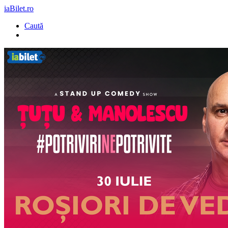
iaBilet.ro
Caută