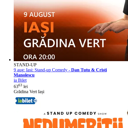
STAND-UP
9 aug:
Iasi: Stand-up Comedy -
Dan Tutu & Cristi
Manolescu
ia Bilet
63
63
lei
Grădina Vert Iași