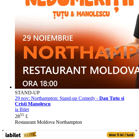
STAND-UP
29 nov:
Northampton: Stand-up Comedy -
Dan Tutu si
Cristi Manolescu
ia Bilet
51
28
£
Restaurant Moldova Northampton