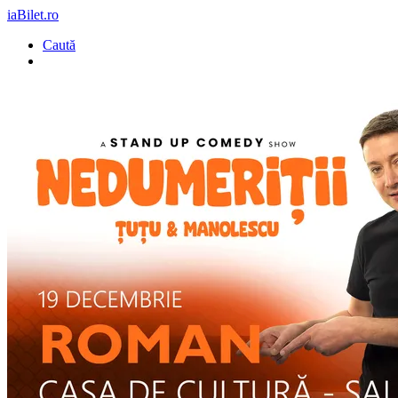
iaBilet.ro
Caută