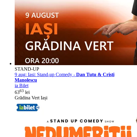
STAND-UP
9 aug:
Iasi: Stand-up Comedy -
Dan Tutu & Cristi
Manolescu
ia Bilet
63
63
lei
Grădina Vert Iași