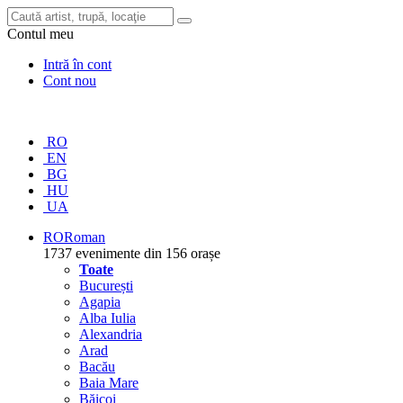
Contul meu
Intră în cont
Cont nou
RO
EN
BG
HU
UA
RO
Roman
1737 evenimente din 156 orașe
Toate
București
Agapia
Alba Iulia
Alexandria
Arad
Bacău
Baia Mare
Băicoi