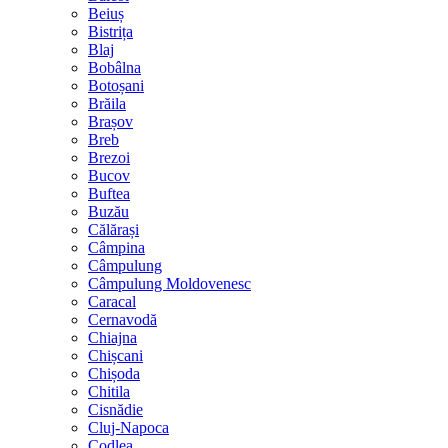
Beiuș
Bistrița
Blaj
Bobâlna
Botoșani
Brăila
Brașov
Breb
Brezoi
Bucov
Buftea
Buzău
Călărași
Câmpina
Câmpulung
Câmpulung Moldovenesc
Caracal
Cernavodă
Chiajna
Chișcani
Chișoda
Chitila
Cisnădie
Cluj-Napoca
Codlea