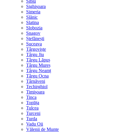
Sibiu
Sighișoara
Simeria
Slănic
Slatina
Slobozia
Snagov
Ștefănești
Suceava
Târgoviște
Târgu Jiu
Târgu Lăpuș
Târgu Mureș
Târgu Neamț
Târgu Ocna
Târnăveni
Techirghiol
Timișoara
Tinca
Toplița
Tulcea
Turceni
Turda
Vadu Oii
Vălenii de Munte