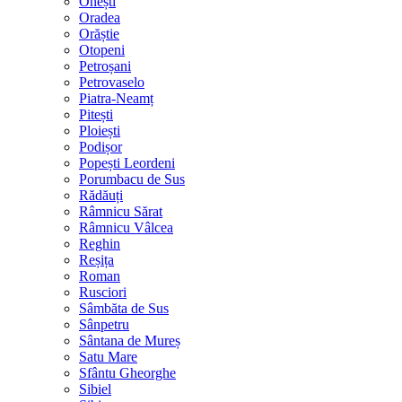
Onești
Oradea
Orăștie
Otopeni
Petroșani
Petrovaselo
Piatra-Neamț
Pitești
Ploiești
Podișor
Popești Leordeni
Porumbacu de Sus
Rădăuți
Râmnicu Sărat
Râmnicu Vâlcea
Reghin
Reșița
Roman
Rusciori
Sâmbăta de Sus
Sânpetru
Sântana de Mureș
Satu Mare
Sfântu Gheorghe
Sibiel