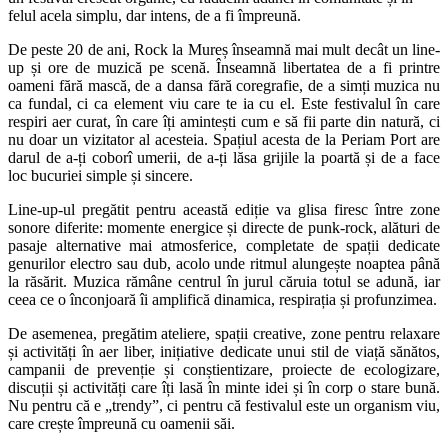
felul acela simplu, dar intens, de a fi împreună.
De peste 20 de ani, Rock la Mureș înseamnă mai mult decât un line-
up și ore de muzică pe scenă. Înseamnă libertatea de a fi printre
oameni fără mască, de a dansa fără coregrafie, de a simți muzica nu
ca fundal, ci ca element viu care te ia cu el. Este festivalul în care
respiri aer curat, în care îți amintești cum e să fii parte din natură, ci
nu doar un vizitator al acesteia. Spațiul acesta de la Periam Port are
darul de a-ți coborî umerii, de a-ți lăsa grijile la poartă și de a face
loc bucuriei simple și sincere.
Line-up-ul pregătit pentru această ediție va glisa firesc între zone
sonore diferite: momente energice și directe de punk-rock, alături de
pasaje alternative mai atmosferice, completate de spații dedicate
genurilor electro sau dub, acolo unde ritmul alungește noaptea până
la răsărit. Muzica rămâne centrul în jurul căruia totul se adună, iar
ceea ce o înconjoară îi amplifică dinamica, respirația și profunzimea.
De asemenea, pregătim ateliere, spații creative, zone pentru relaxare
și activități în aer liber, inițiative dedicate unui stil de viață sănătos,
campanii de prevenție și conștientizare, proiecte de ecologizare,
discuții și activități care îți lasă în minte idei și în corp o stare bună.
Nu pentru că e „trendy”, ci pentru că festivalul este un organism viu,
care crește împreună cu oamenii săi.