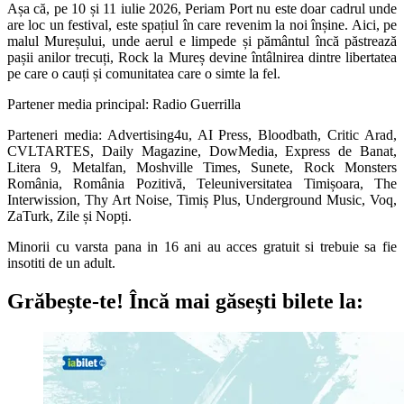
Așa că, pe 10 și 11 iulie 2026, Periam Port nu este doar cadrul unde
are loc un festival, este spațiul în care revenim la noi înșine. Aici, pe
malul Mureșului, unde aerul e limpede și pământul încă păstrează
pașii anilor trecuți, Rock la Mureș devine întâlnirea dintre libertatea
pe care o cauți și comunitatea care o simte la fel.
Partener media principal: Radio Guerrilla
Parteneri media: Advertising4u, AI Press, Bloodbath, Critic Arad,
CVLTARTES, Daily Magazine, DowMedia, Express de Banat,
Litera 9, Metalfan, Moshville Times, Sunete, Rock Monsters
România, România Pozitivă, Teleuniversitatea Timișoara, The
Interwission, Thy Art Noise, Timiș Plus, Underground Music, Voq,
ZaTurk, Zile și Nopți.
Minorii cu varsta pana in 16 ani au acces gratuit si trebuie sa fie
insotiti de un adult.
Grăbește-te!
Încă mai găsești bilete la: