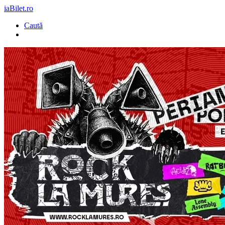
iaBilet.ro
Caută