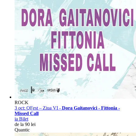
ROCK
3 oct:
QFest – Ziua VI -
Dora Gaitanovici - Fittonia -
Missed Call
ia Bilet
de la 90 lei
Quantic