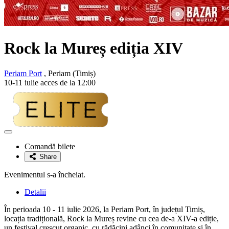
Rock la Mureș ediția XIV
Periam Port
, Periam (Timiș)
10-11 iulie acces de la 12:00
Adaugă
la
Comandă bilete
favorite
Share
Evenimentul s-a încheiat.
Detalii
În perioada 10 - 11 iulie 2026, la Periam Port, în județul Timiș,
locația tradițională, Rock la Mureș revine cu cea de-a XIV-a ediție,
un festival crescut organic, cu rădăcini adânci în comunitate și în