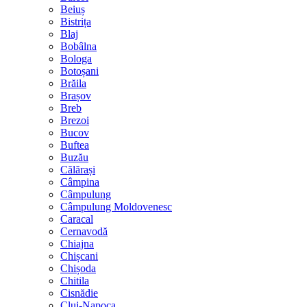
Beiuș
Bistrița
Blaj
Bobâlna
Bologa
Botoșani
Brăila
Brașov
Breb
Brezoi
Bucov
Buftea
Buzău
Călărași
Câmpina
Câmpulung
Câmpulung Moldovenesc
Caracal
Cernavodă
Chiajna
Chișcani
Chișoda
Chitila
Cisnădie
Cluj-Napoca