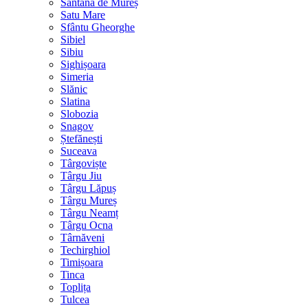
Sântana de Mureș
Satu Mare
Sfântu Gheorghe
Sibiel
Sibiu
Sighișoara
Simeria
Slănic
Slatina
Slobozia
Snagov
Ștefănești
Suceava
Târgoviște
Târgu Jiu
Târgu Lăpuș
Târgu Mureș
Târgu Neamț
Târgu Ocna
Târnăveni
Techirghiol
Timișoara
Tinca
Toplița
Tulcea