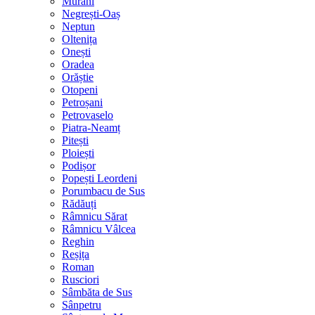
Murani
Negrești-Oaș
Neptun
Oltenița
Onești
Oradea
Orăștie
Otopeni
Petroșani
Petrovaselo
Piatra-Neamț
Pitești
Ploiești
Podișor
Popești Leordeni
Porumbacu de Sus
Rădăuți
Râmnicu Sărat
Râmnicu Vâlcea
Reghin
Reșița
Roman
Rusciori
Sâmbăta de Sus
Sânpetru