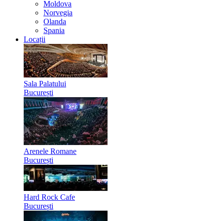
Moldova
Norvegia
Olanda
Spania
Locații
Sala Palatului
București
Arenele Romane
București
Hard Rock Cafe
București