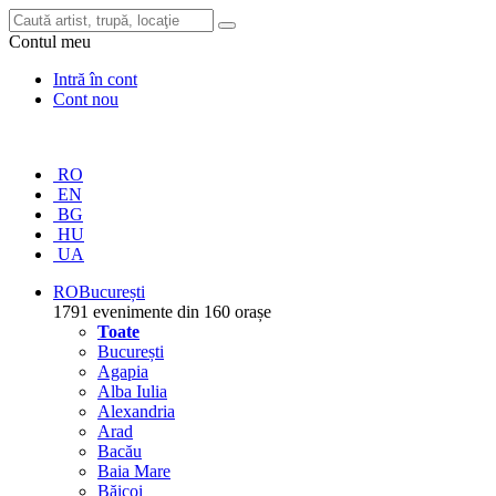
Contul meu
Intră în cont
Cont nou
RO
EN
BG
HU
UA
RO
București
1791 evenimente din 160 orașe
Toate
București
Agapia
Alba Iulia
Alexandria
Arad
Bacău
Baia Mare
Băicoi