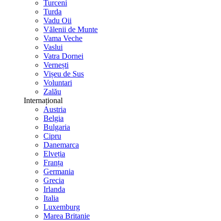
Turceni
Turda
Vadu Oii
Vălenii de Munte
Vama Veche
Vaslui
Vatra Dornei
Vernești
Vișeu de Sus
Voluntari
Zalău
Internațional
Austria
Belgia
Bulgaria
Cipru
Danemarca
Elveția
Franța
Germania
Grecia
Irlanda
Italia
Luxemburg
Marea Britanie