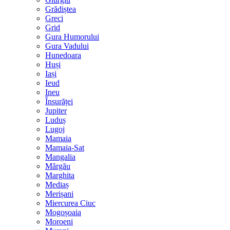
Grădiștea
Greci
Grid
Gura Humorului
Gura Vadului
Hunedoara
Huși
Iași
Ieud
Ineu
Însurăței
Jupiter
Luduș
Lugoj
Mamaia
Mamaia-Sat
Mangalia
Mărgău
Marghita
Mediaș
Merișani
Miercurea Ciuc
Mogoșoaia
Moroeni