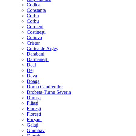
Codlea
Constanța
Corbu
Corbu
Coroieni
Costinești
Craiova
Cristur
Curtea de Argeș
Darabani
Dărmănești
Deal
Dej
Deva
Doaga
Dorna Candrenilor
Drobeta-Turnu Severin
Durușa
Filiași
Florești
Florești
Focșani
Galați
Ghimbav
Giurgiu