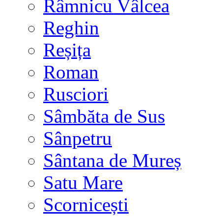
Râmnicu Vâlcea
Reghin
Reșița
Roman
Rusciori
Sâmbăta de Sus
Sânpetru
Sântana de Mureș
Satu Mare
Scornicești