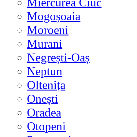
Miercurea Ciuc
Mogoșoaia
Moroeni
Murani
Negrești-Oaș
Neptun
Oltenița
Onești
Oradea
Otopeni