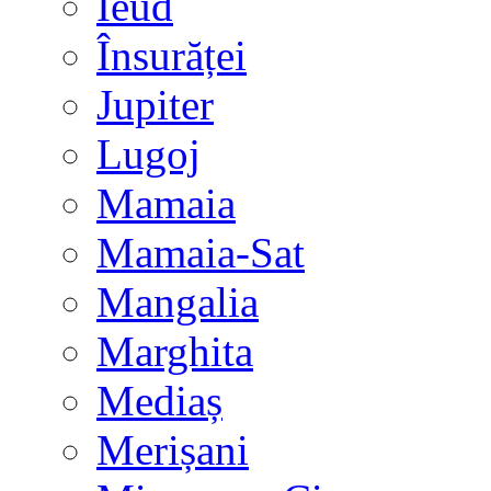
Ieud
Însurăței
Jupiter
Lugoj
Mamaia
Mamaia-Sat
Mangalia
Marghita
Mediaș
Merișani