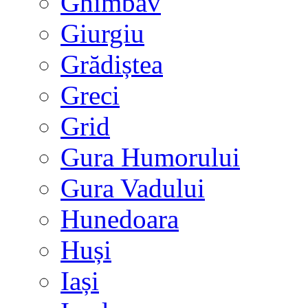
Ghimbav
Giurgiu
Grădiștea
Greci
Grid
Gura Humorului
Gura Vadului
Hunedoara
Huși
Iași