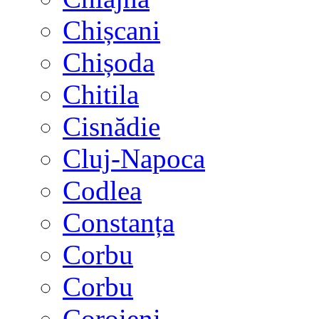
Chișcani
Chișoda
Chitila
Cisnădie
Cluj-Napoca
Codlea
Constanța
Corbu
Corbu
Coroieni