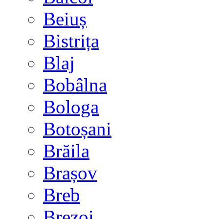
Beiuș
Bistrița
Blaj
Bobâlna
Bologa
Botoșani
Brăila
Brașov
Breb
Brezoi