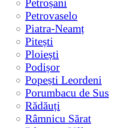
Petroșani
Petrovaselo
Piatra-Neamț
Pitești
Ploiești
Podișor
Popești Leordeni
Porumbacu de Sus
Rădăuți
Râmnicu Sărat