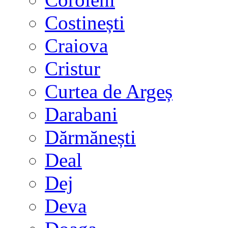
Costinești
Craiova
Cristur
Curtea de Argeș
Darabani
Dărmănești
Deal
Dej
Deva