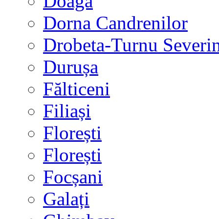
Doaga
Dorna Candrenilor
Drobeta-Turnu Severi
Durușa
Fălticeni
Filiași
Florești
Florești
Focșani
Galați