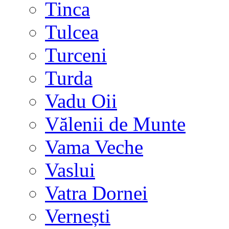
Tinca
Tulcea
Turceni
Turda
Vadu Oii
Vălenii de Munte
Vama Veche
Vaslui
Vatra Dornei
Vernești