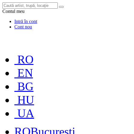
Contul meu
Intră în cont
Cont nou
RO
EN
BG
HU
UA
RO
București