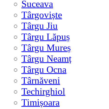
Suceava
Târgoviște
Târgu Jiu
Târgu Lăpuș
Târgu Mureș
Târgu Neamț
Târgu Ocna
Târnăveni
Techirghiol
Timișoara