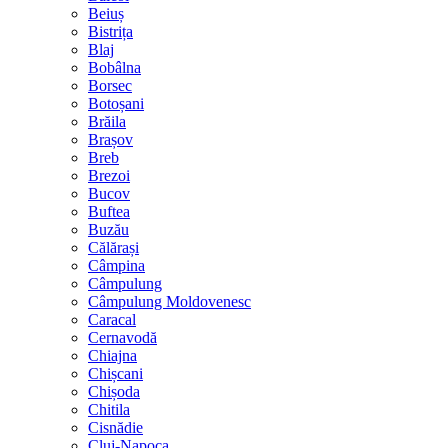
Beiuș
Bistrița
Blaj
Bobâlna
Borsec
Botoșani
Brăila
Brașov
Breb
Brezoi
Bucov
Buftea
Buzău
Călărași
Câmpina
Câmpulung
Câmpulung Moldovenesc
Caracal
Cernavodă
Chiajna
Chișcani
Chișoda
Chitila
Cisnădie
Cluj-Napoca