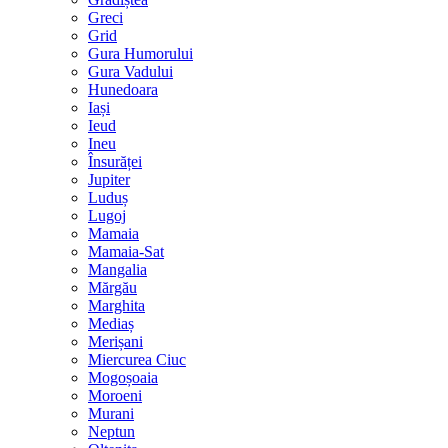
Greci
Grid
Gura Humorului
Gura Vadului
Hunedoara
Iași
Ieud
Ineu
Însurăței
Jupiter
Luduș
Lugoj
Mamaia
Mamaia-Sat
Mangalia
Mărgău
Marghita
Mediaș
Merișani
Miercurea Ciuc
Mogoșoaia
Moroeni
Murani
Neptun