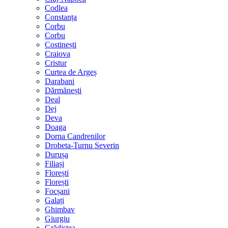
Codlea
Constanța
Corbu
Corbu
Costinești
Craiova
Cristur
Curtea de Argeș
Darabani
Dărmănești
Deal
Dej
Deva
Doaga
Dorna Candrenilor
Drobeta-Turnu Severin
Durușa
Filiași
Florești
Florești
Focșani
Galați
Ghimbav
Giurgiu
Grădiștea