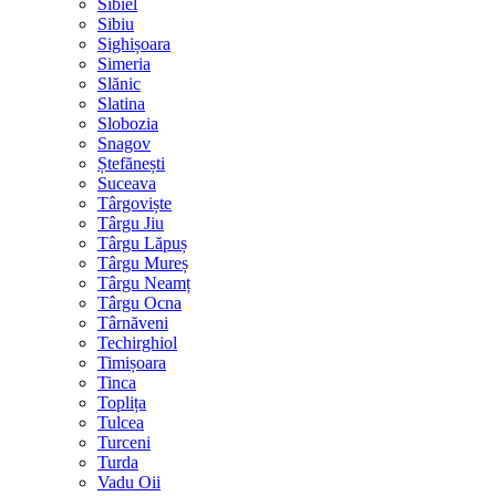
Sibiel
Sibiu
Sighișoara
Simeria
Slănic
Slatina
Slobozia
Snagov
Ștefănești
Suceava
Târgoviște
Târgu Jiu
Târgu Lăpuș
Târgu Mureș
Târgu Neamț
Târgu Ocna
Târnăveni
Techirghiol
Timișoara
Tinca
Toplița
Tulcea
Turceni
Turda
Vadu Oii