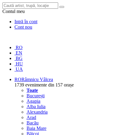
Contul meu
Intră în cont
Cont nou
RO
EN
BG
HU
UA
RO
Râmnicu Vâlcea
1739 evenimente din 157 orașe
Toate
București
Agapia
Alba Iulia
Alexandria
Arad
Bacău
Baia Mare
Băicoi