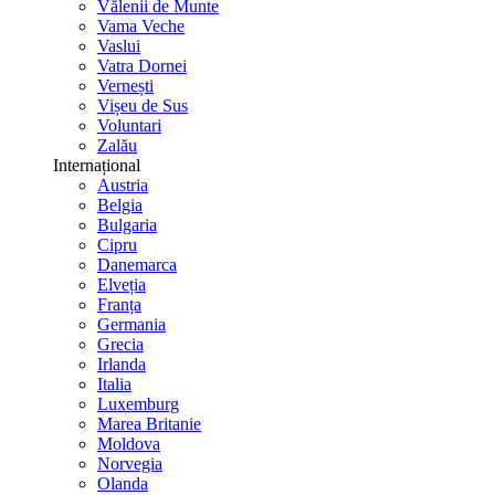
Vălenii de Munte
Vama Veche
Vaslui
Vatra Dornei
Vernești
Vișeu de Sus
Voluntari
Zalău
Internațional
Austria
Belgia
Bulgaria
Cipru
Danemarca
Elveția
Franța
Germania
Grecia
Irlanda
Italia
Luxemburg
Marea Britanie
Moldova
Norvegia
Olanda