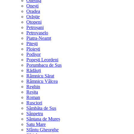
Oltenița
Onești
Oradea
Orăștie
Otopeni
Petroșani
Petrovaselo
Piatra-Neamț
Pitești
Ploiești
Podișor
Popești Leordeni
Porumbacu de Sus
Rădăuți
Râmnicu Sărat
Râmnicu Vâlcea
Reghin
Reșița
Roman
Rusciori
Sâmbăta de Sus
Sânpetru
Sântana de Mureș
Satu Mare
Sfântu Gheorghe