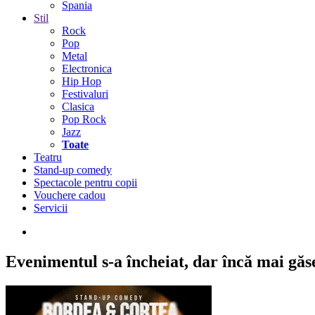
Spania
Stil
Rock
Pop
Metal
Electronica
Hip Hop
Festivaluri
Clasica
Pop Rock
Jazz
Toate
Teatru
Stand-up comedy
Spectacole pentru copii
Vouchere cadou
Servicii
Evenimentul s-a încheiat,
dar încă mai găseș