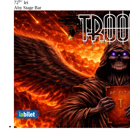
97
72
lei
Aby Stage Bar