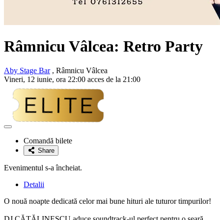
Râmnicu Vâlcea: Retro Party
Aby Stage Bar
, Râmnicu Vâlcea
Vineri, 12 iunie, ora 22:00 acces de la 21:00
Adaugă
la
Comandă bilete
favorite
Share
Evenimentul s-a încheiat.
Detalii
O nouă noapte dedicată celor mai bune hituri ale tuturor timpurilor!
DJ CĂTĂLINESCU aduce soundtrack-ul perfect pentru o seară