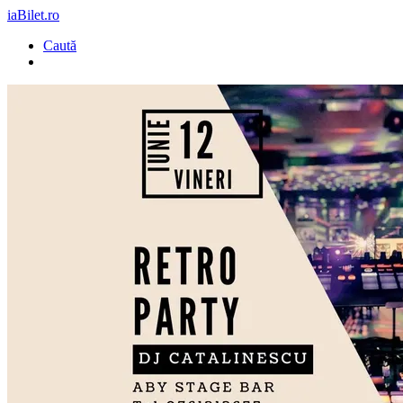
iaBilet.ro
Caută