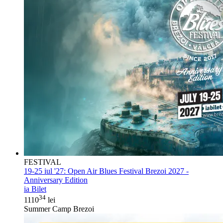
FESTIVAL
19-25 iul '27:
Open Air Blues Festival Brezoi 2027 -
Anniversary Edition
ia Bilet
34
1110
lei
Summer Camp Brezoi