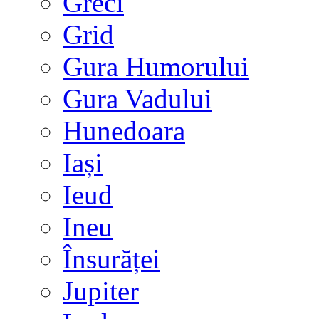
Greci
Grid
Gura Humorului
Gura Vadului
Hunedoara
Iași
Ieud
Ineu
Însurăței
Jupiter