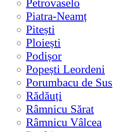
Petrovaselo
Piatra-Neamț
Pitești
Ploiești
Podișor
Popești Leordeni
Porumbacu de Sus
Rădăuți
Râmnicu Sărat
Râmnicu Vâlcea