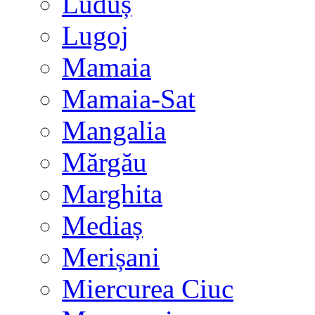
Luduș
Lugoj
Mamaia
Mamaia-Sat
Mangalia
Mărgău
Marghita
Mediaș
Merișani
Miercurea Ciuc