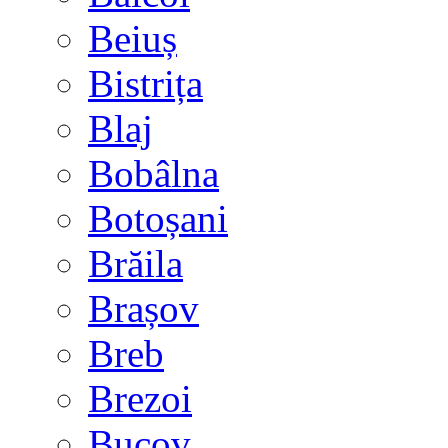
Beiuș
Bistrița
Blaj
Bobâlna
Botoșani
Brăila
Brașov
Breb
Brezoi
Bucov