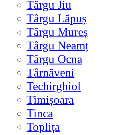
Târgu Jiu
Târgu Lăpuș
Târgu Mureș
Târgu Neamț
Târgu Ocna
Târnăveni
Techirghiol
Timișoara
Tinca
Toplița