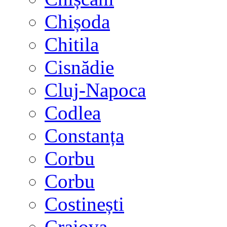
Chișoda
Chitila
Cisnădie
Cluj-Napoca
Codlea
Constanța
Corbu
Corbu
Costinești
Craiova