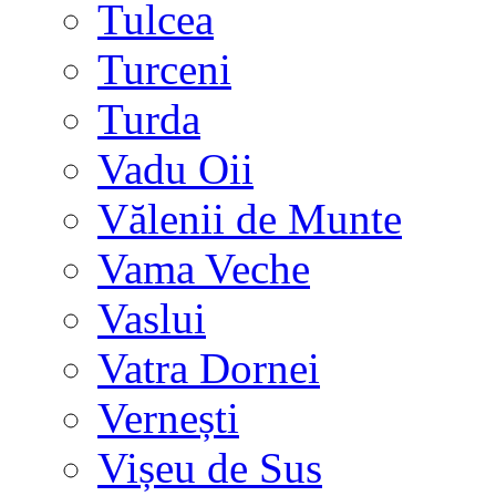
Tulcea
Turceni
Turda
Vadu Oii
Vălenii de Munte
Vama Veche
Vaslui
Vatra Dornei
Vernești
Vișeu de Sus