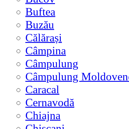
Buftea
Buzău
Călărași
Câmpina
Câmpulung
Câmpulung Moldoven
Caracal
Cernavodă
Chiajna
Chișcani