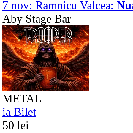
7 nov:
Ramnicu Valcea:
Nu
Aby Stage Bar
METAL
ia Bilet
50 lei