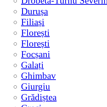
Drobeta-Turnu Severi
Durușa
Filiași
Florești
Florești
Focșani
Galați
Ghimbav
Giurgiu
Grădiștea