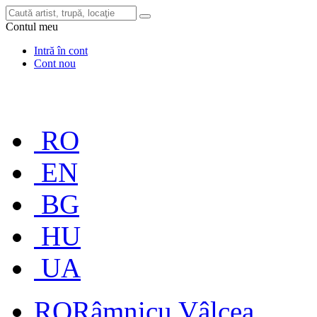
Contul meu
Intră în cont
Cont nou
RO
EN
BG
HU
UA
RO
Râmnicu Vâlcea