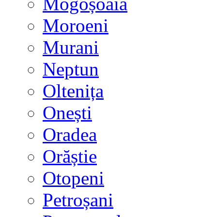
Mogoșoaia
Moroeni
Murani
Neptun
Oltenița
Onești
Oradea
Orăștie
Otopeni
Petroșani