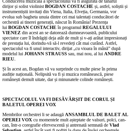
Conducerea muzicală a spectacolului va fi asigurată de tânărul
dirijor și solist violinist
BOGDAN COSTACHE
și, astfel, soliștii și
instrumentiștii invitați din Viena, Italia, Elveția, Germania, vor
evolua sub bagheta unuia dintre cei mai talentați conducători de
orchestră ai tinerei generații, născut în România! Prezența
lui
BOGDAN COSTACHE
în programul
REGALULUI
VIENEZ
din acest an se datorează dumneavoastră, publicului
spectator care îl îndrăgiți deja atât de mult și v-ați arătat impresionați
de prestația lui, dorindu-vă să-l revedeți cât mai curând. Astfel,
spectacolul va fi unul interactiv, dirijat „cu vioara în mână” după
modelul lui
JOHANN STRAUSS
sau, mai nou, al lui
ANDRE
RIEU
.
Și în acest an, Bogdan vă va surprinde cu multe piese în prima
audiție națională. Nelipsită va fi și muzica românească, piese
românești demult uitate, dar și minunatele colinde românești.
SPECTACOLUL VA FI DESĂVÂRȘIT DE CORUL ȘI
BALETUL OPEREI VOX
Membrilor orchestrei li se adaugă
ANSAMBLUL DE BALET AL
OPEREI VOX
cu momentele mult așteptate de valsuri, polci, can-
can, într-o coregrafie efervescentă și antrenată semnată de
Vlad
Sebastian
, astfel încât veți fi poftiți la dans de însăși orchestrele