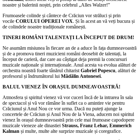
noastre și balerinii noștri, prin celebrul „Alles Walzer!”
Frumoasele colinde și cântece de Crăciun vor străluci și prin
vocile
CORULUI OPEREI VOX
. Și în acest an vă veți bucura și
de colindele noastre tradiționale românești.
TINERI ROMÂNI TALENTAȚI LA ÎNCEPUT DE DRUM!
Ne asumăm misiunea în fiecare an de a aduce în fața dumneavoastră
și de a promova tineri muzicieni români deosebit de talentați, la
început de carieră, dar care au câștigat deja premii la concursuri
muzicale naționale și internaționale. Anul acesta va evolua alături de
orchestra noastră foarte tânărul chitarist
Gabriel Popescu
, alături de
profesorul și îndrumătorul lui
Mădălin Antonesei
.
BALUL VIENEZ ÎN ORAȘUL DUMNEAVOASTRĂ!
Atmosfera și spiritul vienez vă vor cuceri încă de la intrarea în sala
de spectacol și vă vor rămâne în suflet ca o amintire vie pentru
Crăciunul și Anul Nou ce vor urma. Dacă nu puteți ajunge la
concertele de Crăciun și Anul Nou de la Viena, aducem noi spiritul
vienez în orașul dumneavoastră prin cele mai frumoase capodopere
muzicale vieneze ale dinastiei
Strauss, Franz Lehar, Emmerich
Kalman
și multe, multe alte surprize muzicale și coregrafice.