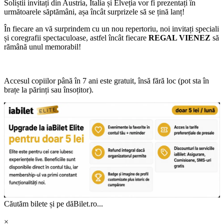
Soliștii invitați din Austria, Italia și Elveția vor fi prezentați în
următoarele săptămâni, așa încât surprizele să se țină lanț!
În fiecare an vă surprindem cu un nou repertoriu, noi invitați speciali
și coregrafii spectaculoase, astfel încât fiecare
REGAL VIENEZ
să
rămână unul memorabil!
Accesul copiilor până în 7 ani este gratuit, însă fără loc (pot sta în
brațe la părinți sau însoțitor).
Căutăm bilete și pe dăBilet.ro...
×