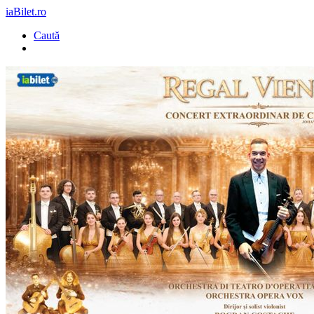
iaBilet.ro
Caută