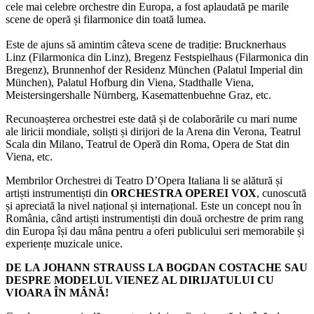
cele mai celebre orchestre din Europa, a fost aplaudată pe marile
scene de operă și filarmonice din toată lumea.
Este de ajuns să amintim câteva scene de tradiție: Brucknerhaus
Linz (Filarmonica din Linz), Bregenz Festspielhaus (Filarmonica din
Bregenz), Brunnenhof der Residenz München (Palatul Imperial din
München), Palatul Hofburg din Viena, Stadthalle Viena,
Meistersingershalle Nürnberg, Kasemattenbuehne Graz, etc.
Recunoașterea orchestrei este dată și de colaborările cu mari nume
ale liricii mondiale, soliști și dirijori de la Arena din Verona, Teatrul
Scala din Milano, Teatrul de Operă din Roma, Opera de Stat din
Viena, etc.
Membrilor Orchestrei di Teatro D’Opera Italiana li se alătură și
artiști instrumentiști din
ORCHESTRA OPEREI VOX
, cunoscută
și apreciată la nivel național și internațional. Este un concept nou în
România, când artiști instrumentiști din două orchestre de prim rang
din Europa își dau mâna pentru a oferi publicului seri memorabile și
experiențe muzicale unice.
DE LA JOHANN STRAUSS LA BOGDAN COSTACHE SAU
DESPRE MODELUL VIENEZ AL DIRIJATULUI CU
VIOARA ÎN MÂNĂ!