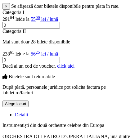
Se afișează doar biletele disponibile pentru plata în rate.
×
Categoria I
64
00
291
lei
de la
55
lei / lună
Categoria II
Mai sunt doar 28 bilete disponibile
61
25
238
lei
de la
56
lei / lună
Dacă ai un cod de voucher,
click aici
Biletele sunt
returnabile
După plată, persoanele juridice pot solicita factura pe
iabilet.ro/facturi
Alege locuri
Doar o mică verificare
Detalii
Instrumentiști din două orchestre celebre din Europa
ORCHESTRA DI TEATRO D’OPERA ITALIANA, una dintre