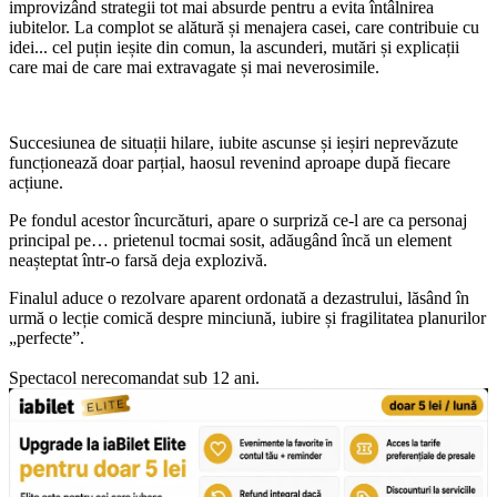
improvizând strategii tot mai absurde pentru a evita întâlnirea
iubitelor. La complot se alătură și menajera casei, care contribuie cu
idei... cel puțin ieșite din comun, la ascunderi, mutări și explicații
care mai de care mai extravagate și mai neverosimile.
Succesiunea de situații hilare, iubite ascunse și ieșiri neprevăzute
funcționează doar parțial, haosul revenind aproape după fiecare
acțiune.
Pe fondul acestor încurcături, apare o surpriză ce-l are ca personaj
principal pe… prietenul tocmai sosit, adăugând încă un element
neașteptat într-o farsă deja explozivă.
Finalul aduce o rezolvare aparent ordonată a dezastrului, lăsând în
urmă o lecție comică despre minciună, iubire și fragilitatea planurilor
„perfecte”.
Spectacol nerecomandat sub 12 ani.