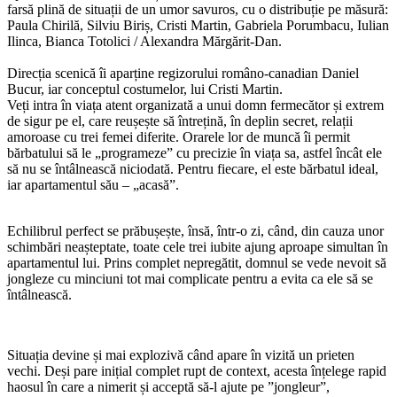
farsă plină de situații de un umor savuros, cu o distribuție pe măsură:
Paula Chirilă, Silviu Biriș, Cristi Martin, Gabriela Porumbacu, Iulian
Ilinca, Bianca Totolici / Alexandra Mărgărit-Dan.
Direcția scenică îi aparține regizorului româno-canadian Daniel
Bucur, iar conceptul costumelor, lui Cristi Martin.
Veți intra în viața atent organizată a unui domn fermecător și extrem
de sigur pe el, care reușește să întrețină, în deplin secret, relații
amoroase cu trei femei diferite. Orarele lor de muncă îi permit
bărbatului să le „programeze” cu precizie în viața sa, astfel încât ele
să nu se întâlnească niciodată. Pentru fiecare, el este bărbatul ideal,
iar apartamentul său – „acasă”.
Echilibrul perfect se prăbușește, însă, într-o zi, când, din cauza unor
schimbări neașteptate, toate cele trei iubite ajung aproape simultan în
apartamentul lui. Prins complet nepregătit, domnul se vede nevoit să
jongleze cu minciuni tot mai complicate pentru a evita ca ele să se
întâlnească.
Situația devine și mai explozivă când apare în vizită un prieten
vechi. Deși pare inițial complet rupt de context, acesta înțelege rapid
haosul în care a nimerit și acceptă să-l ajute pe ”jongleur”,