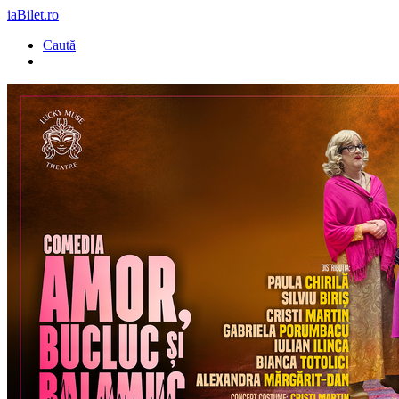
iaBilet.ro
Caută