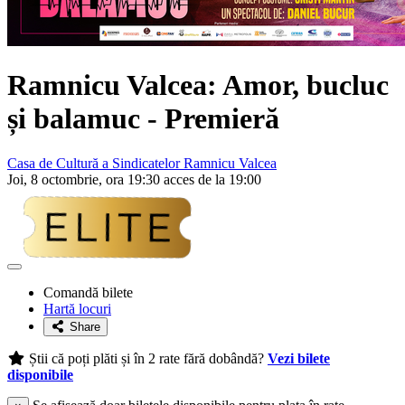
Ramnicu Valcea: Amor, bucluc
și balamuc -
Premieră
Casa de Cultură a Sindicatelor Ramnicu Valcea
Joi, 8 octombrie, ora 19:30 acces de la 19:00
Adaugă
la
Comandă bilete
favorite
Hartă locuri
Share
Știi că poți plăti și în 2 rate fără dobândă?
Vezi bilete
disponibile