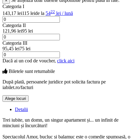
Se afișează doar biletele disponibile pentru plata în rate.
×
Categoria I
22
143,17 lei
115 lei
de la
54
lei / lună
Categoria II
121,96 lei
95 lei
Categoria III
95,45 lei
75 lei
Dacă ai un cod de voucher,
click aici
Biletele sunt
returnabile
După plată, persoanele juridice pot solicita factura pe
iabilet.ro/facturi
Alege locuri
Doar o mică verificare
Detalii
Trei iubite, un domn, un singur apartament și... un infinit de
minciuni și încurcături!
Spectacolul Amor, bucluc și balamuc este o comedie spumoasă, o