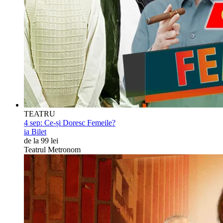
TEATRU
4 sep:
Ce-și Doresc Femeile?
ia Bilet
de la 99 lei
Teatrul Metronom