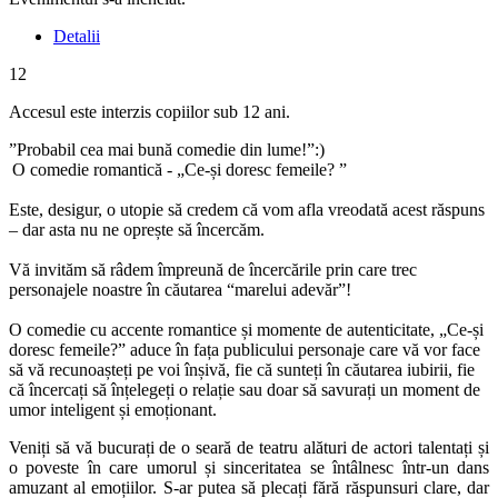
Detalii
12
Accesul este interzis copiilor sub 12 ani.
”Probabil cea mai bună comedie din lume!”:)
O comedie romantică - „Ce-și doresc femeile? ”
Este, desigur, o utopie să credem că vom afla vreodată acest răspuns
– dar asta nu ne oprește să încercăm.
Vă invităm să râdem împreună de încercările prin care trec
personajele noastre în căutarea “marelui adevăr”!
O comedie cu accente romantice și momente de autenticitate, „Ce-și
doresc femeile?” aduce în fața publicului personaje care vă vor face
să vă recunoașteți pe voi înșivă, fie că sunteți în căutarea iubirii, fie
că încercați să înțelegeți o relație sau doar să savurați un moment de
umor inteligent și emoționant.
Veniți să vă bucurați de o seară de teatru alături de actori talentați și
o poveste în care umorul și sinceritatea se întâlnesc într-un dans
amuzant al emoțiilor. S-ar putea să plecați fără răspunsuri clare, dar