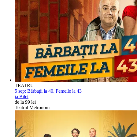
TEATRU
5 sep:
Bărbații la 40, Femeile la 43
ia Bilet
de la 99 lei
Teatrul Metronom