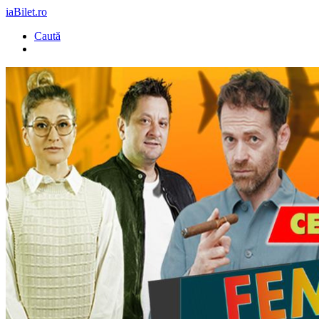
iaBilet.ro
Caută