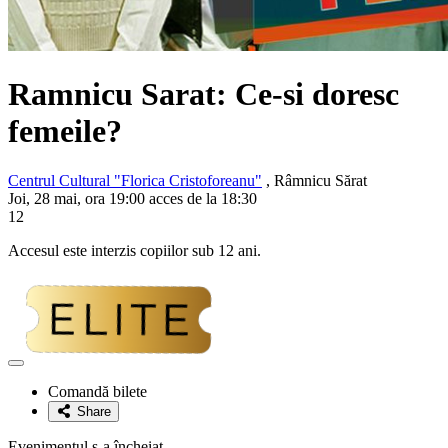
Ramnicu Sarat: Ce-si doresc
femeile?
Centrul Cultural "Florica Cristoforeanu"
, Râmnicu Sărat
Joi, 28 mai, ora 19:00 acces de la 18:30
12
Accesul este interzis copiilor sub 12 ani.
Adaugă
la
Comandă bilete
favorite
Share
Evenimentul s-a încheiat.