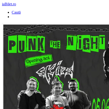
iaBilet.ro
Caută