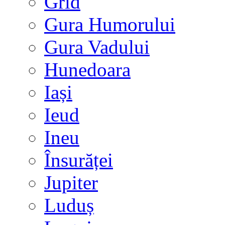
Grid
Gura Humorului
Gura Vadului
Hunedoara
Iași
Ieud
Ineu
Însurăței
Jupiter
Luduș