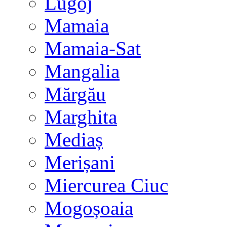
Lugoj
Mamaia
Mamaia-Sat
Mangalia
Mărgău
Marghita
Mediaș
Merișani
Miercurea Ciuc
Mogoșoaia