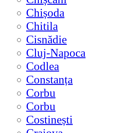
Chișoda
Chitila
Cisnădie
Cluj-Napoca
Codlea
Constanța
Corbu
Corbu
Costinești
Craiova