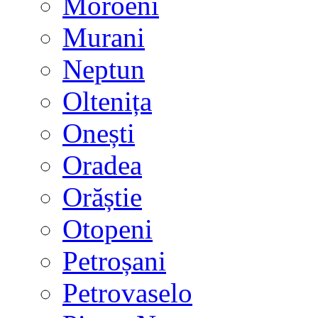
Moroeni
Murani
Neptun
Oltenița
Onești
Oradea
Orăștie
Otopeni
Petroșani
Petrovaselo