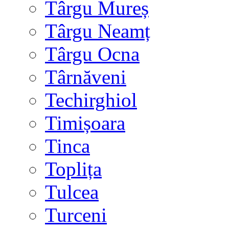
Târgu Mureș
Târgu Neamț
Târgu Ocna
Târnăveni
Techirghiol
Timișoara
Tinca
Toplița
Tulcea
Turceni