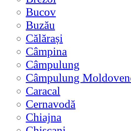
Bucov
Buzău
Călărași
Câmpina
Câmpulung
Câmpulung Moldoven
Caracal
Cernavodă
Chiajna
Chișcani