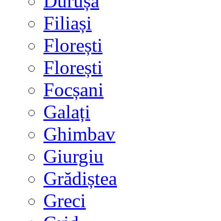
Durușa
Filiași
Florești
Florești
Focșani
Galați
Ghimbav
Giurgiu
Grădiștea
Greci