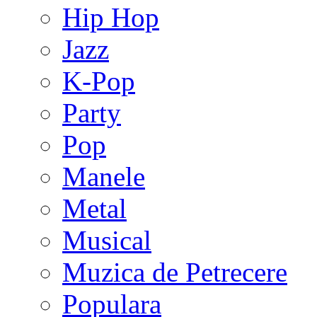
Hip Hop
Jazz
K-Pop
Party
Pop
Manele
Metal
Musical
Muzica de Petrecere
Populara