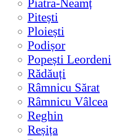
Piatra-Neamț
Pitești
Ploiești
Podișor
Popești Leordeni
Rădăuți
Râmnicu Sărat
Râmnicu Vâlcea
Reghin
Reșița