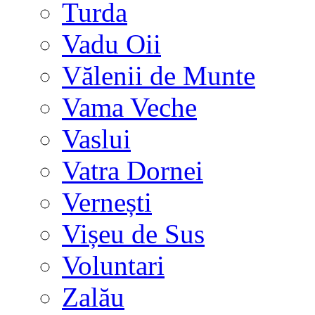
Turda
Vadu Oii
Vălenii de Munte
Vama Veche
Vaslui
Vatra Dornei
Vernești
Vișeu de Sus
Voluntari
Zalău