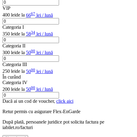
VIP
67
400 lei
de la
66
lei / lună
Categoria I
34
350 lei
de la
58
lei / lună
Categoria II
00
300 lei
de la
50
lei / lună
Categoria III
00
250 lei
de la
50
lei / lună
În curând
Categoria IV
00
200 lei
de la
50
lei / lună
Dacă ai un cod de voucher,
click aici
Retur permis cu asigurare
Flex-EnGarde
După plată, persoanele juridice pot solicita factura pe
iabilet.ro/facturi