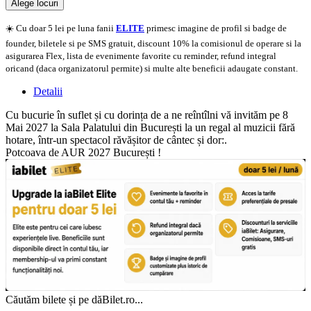
Alege locuri
Doar o mică verificare
☀️ Cu doar 5 lei pe luna fanii
ELITE
primesc imagine de profil si badge de
founder, biletele si pe SMS gratuit, discount 10% la comisionul de operare si la
asigurarea Flex, lista de evenimente favorite cu reminder, refund integral
oricand (daca organizatorul permite) si multe alte beneficii adaugate constant.
Detalii
Cu bucurie în suflet și cu dorința de a ne reîntîlni vă invităm pe 8
Mai 2027 la Sala Palatului din București la un regal al muzicii fără
hotare, într-un spectacol răvășitor de cântec și dor:.
Potcoava de AUR 2027 București !
Căutăm bilete și pe dăBilet.ro...