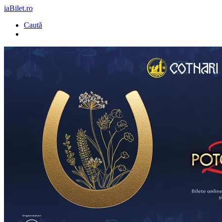
iaBilet.ro
Caută