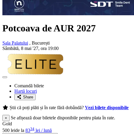
Potcoava de AUR
2027
Sala Palatului
, București
Sâmbătă, 8 mai '27, ora 19:00
Adaugă
la
Comandă bilete
favorite
Hartă locuri
Share
Știi că poți plăti și în rate fără dobândă?
Vezi bilete disponibile
Se afișează doar biletele disponibile pentru plata în rate.
×
Gold
34
500 lei
de la
83
lei / lună